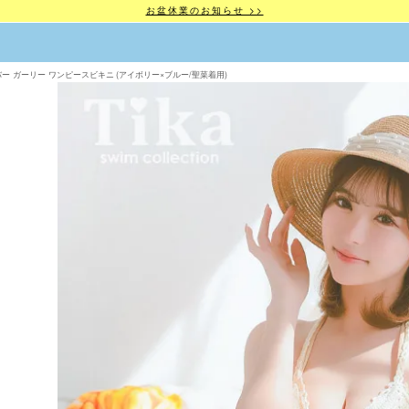
お盆休業のお知らせ >>
バー ガーリー ワンピースビキニ (アイボリー×ブルー/聖菜着用)