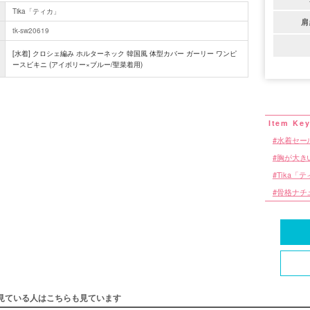
Tika「ティカ」
肩
tk-sw20619
[水着] クロシェ編み ホルターネック 韓国風 体型カバー ガーリー ワンピ
ースビキニ (アイボリー×ブルー/聖菜着用)
水着セー
胸が大き
Tika「
骨格ナチ
見ている人はこちらも見ています