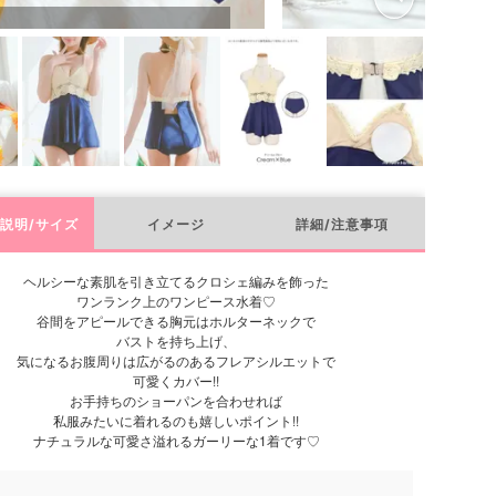
説明/サイズ
イメージ
詳細/注意事項
ヘルシーな素肌を引き立てるクロシェ編みを飾った
ワンランク上のワンピース水着♡
谷間をアピールできる胸元はホルターネックで
バストを持ち上げ、
気になるお腹周りは広がるのあるフレアシルエットで
可愛くカバー!!
お手持ちのショーパンを合わせれば
私服みたいに着れるのも嬉しいポイント!!
ナチュラルな可愛さ溢れるガーリーな1着です♡