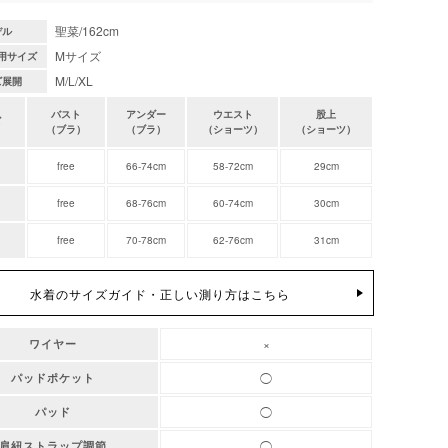
聖菜/162cm
デル
Mサイズ
用サイズ
M/L/XL
ズ展開
バスト
アンダー
ウエスト
股上
ズ
（ブラ）
（ブラ）
（ショーツ）
（ショーツ）
free
66-74cm
58-72cm
29cm
free
68-76cm
60-74cm
30cm
free
70-78cm
62-76cm
31cm
水着のサイズガイド・正しい測り方はこちら
×
ワイヤー
◯
パッドポケット
◯
パッド
◯
肩紐ストラップ調節