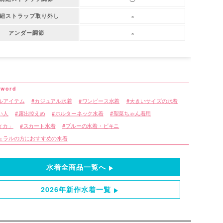
×
紐ストラップ取り外し
×
アンダー調節
ルアイテム
カジュアル水着
ワンピース水着
大きいサイズの水着
い人
露出控えめ
ホルターネック水着
聖菜ちゃん着用
ティカ」
スカート水着
ブルーの水着・ビキニ
ュラルの方におすすめの水着
水着全商品一覧へ
2026年新作水着一覧