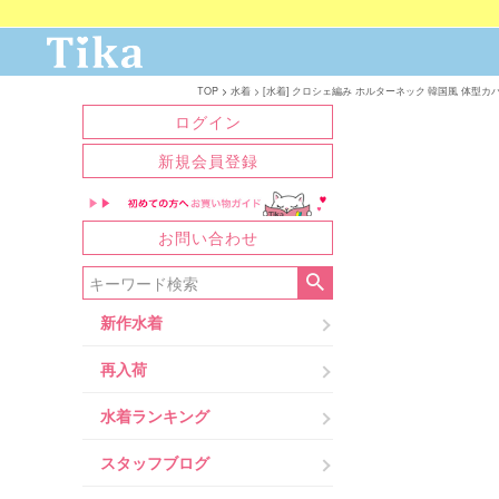
TOP
水着
[水着] クロシェ編み ホルターネック 韓国風 体型カ
ログイン
新規会員登録
お問い合わせ
新作水着
再入荷
水着ランキング
スタッフブログ