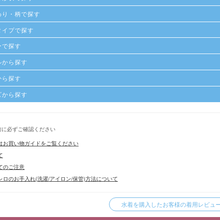
わり・柄で探す
タイプで探す
ーで探す
ルから探す
から探す
ズから探す
前に必ずご確認ください
はお買い物ガイドをご覧ください
て
てのご注意
ロのお手入れ(洗濯/アイロン/保管)方法について
水着を購入したお客様の着用レビューを