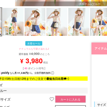
クリーム×ブルー
水着セール
アイテム
ナチュラルな可愛さ溢れる♪
4,900
¥
通常価格
のところ
3,980
¥
税込
[
40
ポイント付与 ]
なら
月々1,326円
から。分割手数料無料
平日15時/土日祝12時までのご注文で
最短当日出荷
🚚💨
ズ
ブルー
Mサイズ
カートに入れる
サイズ