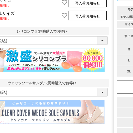
Lサイズ
再入荷お知らせ
庫切れ
モ
XLサイズ
再入荷お知らせ
モデル着
庫切れ
サイ
シリコンブラ(同時購入でお得)
サイ
(
必
須
M
)
L
XL
ウェッジソールサンダル(同時購入でお得)
(
必
須
)