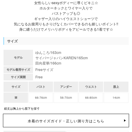
女性らしいsexyボディーに導くビキニ☆
ホルターネックとワイヤー入りで
バストアップも◎
ギャザー入りのハイウエストショーツで
気になるお腹周りもさりげなくカバーできるのも嬉しいポイント!!
身に纏うだけでメリハリボディをアピールできる1着です☆
サイズ
ゆんころ/163cm
サイバージャパンKAREN/165cm
モデル
田向星華/166cm
Freeサイズ
モデル着用サイズ
Free
サイズ展開
サイズ
バスト
アンダー
ウエスト
股上
M
66-76cm
56-70cm
66-80cm
14cm
総丈は胸上から股下を採寸
水着のサイズガイド・正しい測り方はこちら