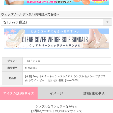
ウェッジソールサンダル(同時購入でお得)
(
必
須
)
ブランド
Tika「ティカ」
商品番号
tk-sw0065
[水着] 2way ホルターネック バストクロス シンプル セクシー プチプラ
商品名
白 ホワイト ビキニ (せいせい着用) [tk-sw0065]
アイテム説明/サイズ
イメージ
詳細/注意事項
シンプルなワンカラーながらも
お洒落なウエストのクロスデザインで