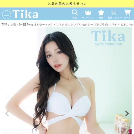
お盆休業のお知らせ >>
検索
ランキング
新作
着用レビュー
カート
TOP
水着
[水着] 2way ホルターネック バストクロス シンプル セクシー プチプラ 白 ホワイト ビキニ (せいせい