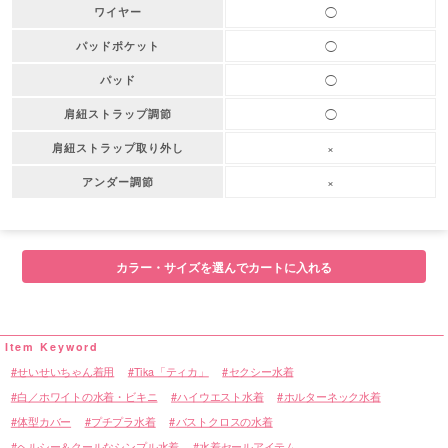
◯
ワイヤー
◯
パッドポケット
◯
パッド
◯
肩紐ストラップ調節
×
肩紐ストラップ取り外し
×
アンダー調節
カラー・サイズを選んでカートに入れる
せいせいちゃん着用
Tika「ティカ」
セクシー水着
白／ホワイトの水着・ビキニ
ハイウエスト水着
ホルターネック水着
体型カバー
プチプラ水着
バストクロスの水着
ヘルシー＆クールなシンプル水着
水着セールアイテム