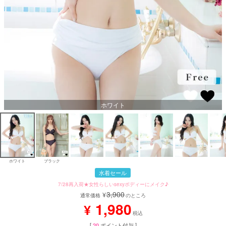
ホワイト
ホワイト
ブラック
水着セール
7/28再入荷★女性らしいsexyボディーにメイク♪
3,900
¥
通常価格
のところ
1,980
¥
税込
[
20
ポイント付与 ]