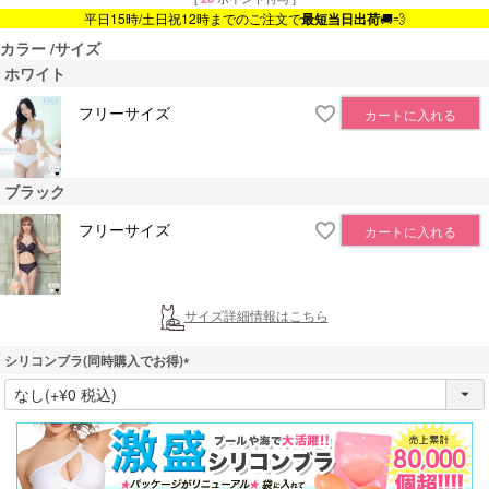
平日15時/土日祝12時までのご注文で
最短当日出荷
🚚💨
カラー
サイズ
ホワイト
フリーサイズ
カートに入れる
ブラック
フリーサイズ
カートに入れる
サイズ詳細情報はこちら
シリコンブラ(同時購入でお得)
(
必
須
)