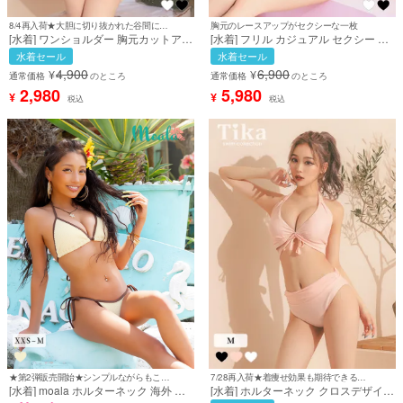
8/4再入荷★大胆に切り抜かれた谷間に釘付け♪
胸元のレースアップがセクシーな一枚
[水着] ワンショルダー 胸元カットアウ
[水着] フリル カジュアル セクシー ギ
ト バイカラー ハイウエスト アシンメ
ャル バックオープン クロス ワンカラ
水着セール
水着セール
トリー モノトーン クール 白 ホワイト
ー 黒 ブラック ビキニ (ゆんころ着用)
4,900
6,900
¥
¥
黒 ブラック ビキニ (せいせい着用) [tk-
[tk-swswyz1833a]
通常価格
のところ
通常価格
のところ
sw202203a]
2,980
5,980
¥
¥
税込
税込
7/28再入荷★着痩せ効果も期待できるお洒落なワンカラービキニ♪
★第2弾販売開始★シンプルながらもこだわりが詰まったナチュラルビキニ♡
[水着] ホルターネック クロスデザイン
[水着] moala ホルターネック 海外 三
ハイウエスト お腹カバー リボン シン
角ビキニ 紐ビキニ パイピング ワッフ