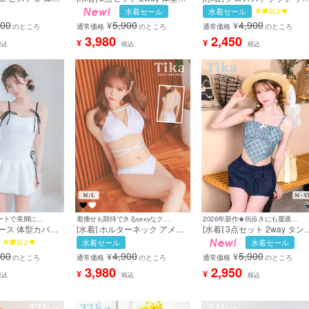
カバー ドロスト
バー ビスチェ タンキニ リボ
ンリボン パイピング ビスチ
水着セール
水着セール
ターネック ワンカ
ン スカートタイプ 洋服みたい
ヘルシー ギャル ビキニ 黒 
900
5,900
4,900
¥
¥
 露出控えめ 韓
な ガーリー レース ホワイト
ラック Lサイズあり 大きい
のところ
通常価格
のところ
通常価格
のところ
 XLサイズあり
白 ピンク Lサイズあり 大きい
イズ (雨宮由乙花着用)［tk-
3,980
2,450
¥
¥
税込
税込
税込
ビキニ (雨宮由
サイズ ビキニ (聖菜/若林萌々
sw2152b］
sw32591a]
着用) [tk-sw25277]
バルーン風スカートで美脚にメイク♪
着痩せも期待できるsexyなクロスデザイン♪
2026年新作★街歩きにも最適な私服みたいな1着♡
ピース 体型カバー
[水着] ホルターネック アメリ
[水着] 3点セット 2way タンキ
ン バイカラー リ
カンスリーブ Vカット クロス
ニ チェック柄 体型カバー ス
水着セール
水着セール
えめ スカートタイ
デザイン バックシャン ワンカ
カートタイプ デニム カジュ
900
4,900
5,900
¥
¥
 ガーリー 韓国
ラー ホワイト 白 セクシー ヘ
ル ガーリー 洋服みたいな Lサ
のところ
通常価格
のところ
通常価格
のところ
ト Lサイズあり
ルシー ビキニ (若林萌々着用)
イズあり 大きいサイズ XL 
3,980
2,950
¥
¥
税込
税込
税込
ビキニ (聖菜着
[tk-sw28384a]
ラウン グリーン ネイビー ビ
4a]
キニ (若林萌々着用) [tk-
sw812]