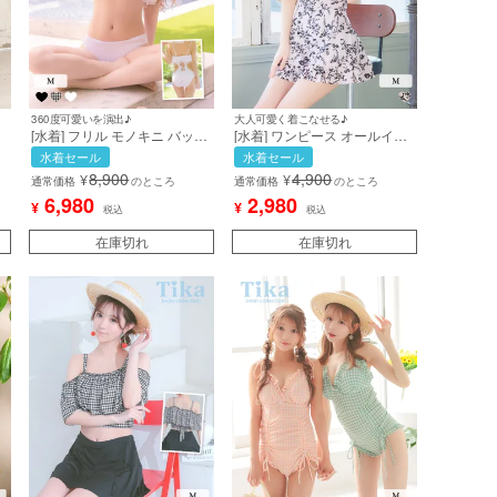
360度可愛いを演出♪
大人可愛く着こなせる♪
[水着] フリル モノキニ バック
[水着] ワンピース オールイン
ン
レースアップ ワンピース ドッ
ワン 肩リボン 露出控えめ ボ
水着セール
水着セール
ト柄チュール ホワイト 白 フ
タニカル柄 洋服みたい 体型カ
8,900
4,900
¥
¥
ト
レンチガーリー ビキニ (聖菜
バー ビキニ (聖菜着用) [tk-
通常価格
のところ
通常価格
のところ
着用) [tk-swsq19003c]
sw0786]
6,980
2,980
¥
¥
税込
税込
在庫切れ
在庫切れ