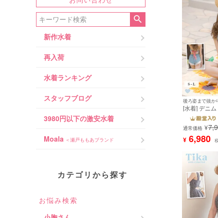
新作水着
再入荷
水着ランキング
スタッフブログ
後ろ姿まで抜か
[水着] デニ
タンキニ シ
3980円以下の激安水着
トレースアッ
7,
¥
ック リボン
通常価格
体型カバー 
6,980
Moala
¥
＜瀬戸ももあブランド
ュアル Lサ
イズ ブルー 
着用) [tk-swa
カテゴリから探す
お悩み検索
小胸さん