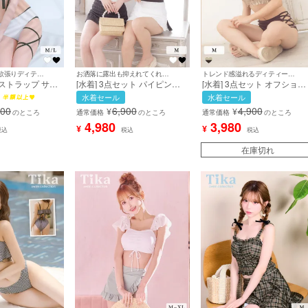
可愛いとsexyの欲張りディティール♪
お洒落に露出も抑えれてくれる3点セット水着♪
トレンド感溢れるディティールで注目の的に♪
スストラップ サテ
[水着] 3点セット パイピング
[水着] 3点セット オフショル
イピング ビスチェ
モノトーン スカート付き 体型
ダー パフスリーブ シャーリ
水着セール
水着セール
ル ビキニ 白 ホ
カバー 韓国風 タンキニ ホワ
グ ビスチェ風 ハイウエスト
900
6,900
4,900
¥
¥
イズあり 大きいサ
イト ブラック 白 黒 ビキニ
サイド編み上げ ハイウエス
のところ
通常価格
のところ
通常価格
のところ
)［tk-
(久保七瀬/中尾みほ着用) [tk-
体型カバー 二の腕 ヘルシー
4,980
3,980
¥
¥
税込
税込
税込
sw2101]
ブラウン ビキニ (中尾みほ着
用) [tk-sw2012]
在庫切れ