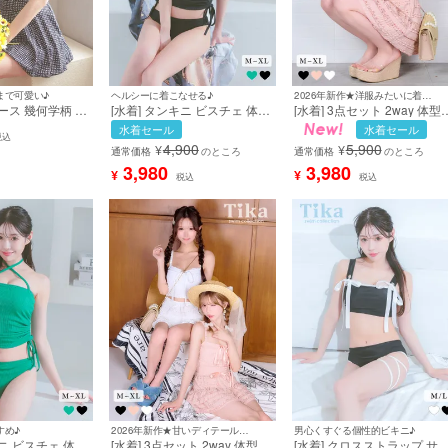
まで可愛い♪
ヘルシーに着こなせる♪
2026年新作★洋服みたいに着こなせる甘々水着♡
ピース 幾何学柄 ス
[水着] タンキニ ビスチェ 体型
[水着] 3点セット 2way 体型
カバー ドロスト
カバー お腹カバー ドロスト
バー ビスチェ タンキニ リボ
水着セール
水着セール
 レトロモダン ブ
クロス ホルターネック ワンカ
ン スカートタイプ 洋服みた
税込
4,900
5,900
¥
¥
ノトーン ビキニ
ラー グリーン 露出控えめ 韓
な ガーリー レース ピンク L
通常価格
のところ
通常価格
のところ
[tk-swwy2210]
国風 ヘルシー XLサイズあり
サイズあり 大きいサイズ ビ
3,980
3,980
¥
¥
税込
税込
大きいサイズ ビキニ (聖菜着
ニ (若林萌々着用) [tk-
用) [tk-sw32591b]
sw25277b]
すめ♪
2026年新作★甘いディテールをぎゅっと詰め込んだガーリー水着♡
男心くすぐる個性的ビキニ♪
キニ ビスチェ 体型
[水着] 3点セット 2way 体型カ
[水着] クロスストラップ サ