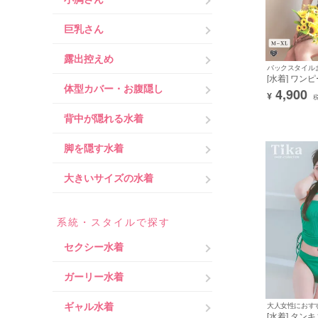
巨乳さん
露出控えめ
バックスタイル
[水着] ワン
体型カバー・お腹隠し
カート 体型
4,900
¥
バックシャン
ラック 黒 モ
背中が隠れる水着
(久保七瀬着用) 
脚を隠す水着
大きいサイズの水着
系統・スタイルで探す
セクシー水着
ガーリー水着
ギャル水着
大人女性におす
[水着] タン