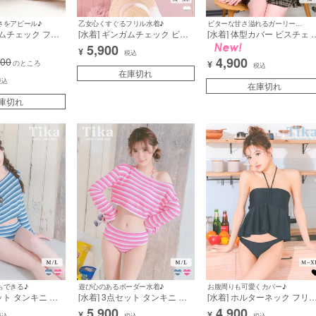
さをアピール♪
乙女心くすぐるフリル水着♪
ビターな甘さ溢れるガーリー水着♡
ガムチェック フリ
[水着] ギンガムチェック ビス
[水着] 体型カバー ビスチェ 
 バックレースアッ
チェ 袖あり フリル 袖あり イ
イウエスト チェック柄 フリ
5,900
¥
ス ドット柄チュー
ンナーパンツスカート 体型カ
タンキニ 洋服みたいな スカ
税込
4,900
900
黒 フレンチガー
バー 洋服みたいな水着 XLサ
トタイプ 清楚系 ガーリー ブ
のところ
¥
税込
(せいせい着用)
イズあり 大きいサイズ (浦西
在庫切れ
ラウン ビキニ (若林萌々着用
税込
3a]
ひかる着用) [tk-sw2066]
[tk-sw6841]
在庫切れ
庫切れ
もできる♪
遊び心のあるボーダー水着♪
お腹周りも可愛くカバー♪
セット タンキニ ボ
[水着] 3点セット タンキニ ボ
[水着] ホルターネック フリ
ップス付き 長袖
ーダー柄 トップス付き 長袖
フレア ビスチェ ワンカラー
5,900
4,900
¥
¥
税込
税込
税込