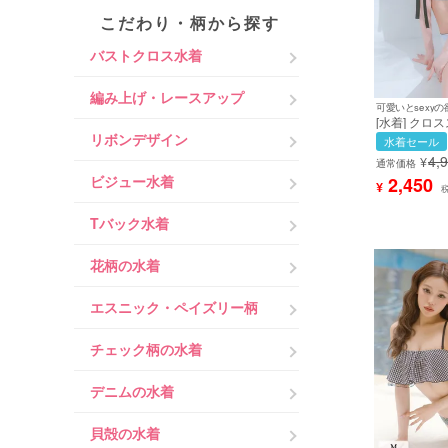
こだわり・柄から探す
バストクロス水着
編み上げ・レースアップ
[水着] クロ
ンリボン パ
リボンデザイン
水着セール
ヘルシー ギャ
4,
¥
ワイト Lサ
通常価格
イズ (聖菜着用
ビジュー水着
2,450
¥
sw2152a］
Tバック水着
花柄の水着
エスニック・ペイズリー柄
チェック柄の水着
デニムの水着
貝殻の水着