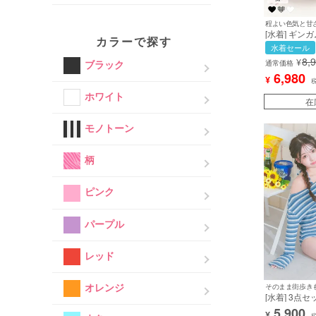
程よい色気と甘
[水着] ギン
カラーで探す
ル モノキニ
水着セール
プ ワンピー
8,
¥
ブラック
ル ブラック 
通常価格
リー ビキニ 
6,980
¥
[tk-swsq1900
ホワイト
在
モノトーン
柄
ピンク
パープル
レッド
オレンジ
そのまま街歩き
[水着] 3点
ーダー柄 ト
5,900
¥