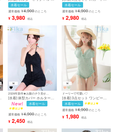
ェ
ゥ フラワーコサージュ モノト
き 体型カバー ビスチェ 刺繍
水着セール
水着セール
ブ
ーン ギャル 韓国風 ビキニ (聖
レース フリル 洋服みたいな
4,900
4,900
¥
¥
サ
菜着用) [tk-sw32729]
清楚系 ガーリー ホワイト 白
通常価格
のところ
通常価格
のところ
Lサイズあり 大きいサイズ ビ
3,980
2,980
¥
¥
税込
税込
キニ (サイバージャパン
MIYABI着用) [tk-sw3039a]
2026年新作★お腹のチラ見せがcute♡
ドーリーで可愛い♡
[水着] 体型カバー ホルターネ
[水着] 3点セット ワンピース
ック ビスチェ ハイウエスト
オールインワン ギンガムチェ
水着セール
水着セール
ア
タンキニ ドロスト 洋服みたい
ック 体型カバー お腹カバー
4,900
¥
な シンプル スカートタイプ
シャーリング ドロスト 露出控
通常価格
のところ
4,900
¥
ブ
清楚系 ガーリー 黒 ブラック
えめ 清楚 ガーリー シフォン
通常価格
のところ
1,980
¥
税込
ビキニ (聖菜着用) [tk-sw6621]
トップス付き グリーン ビキニ
2,450
¥
税込
(若林萌々着用) [tk-sw99160a]