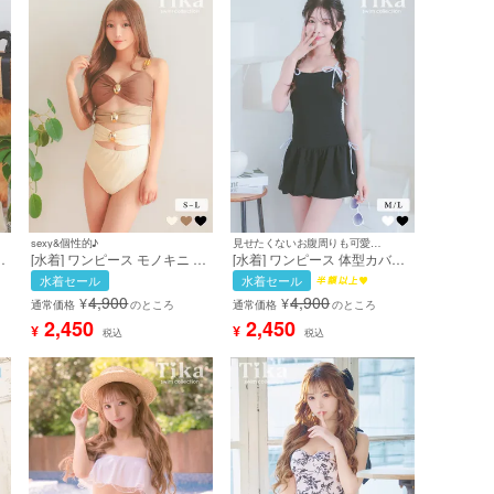
sexy&個性的♪
見せたくないお腹周りも可愛くカバー♪
ウ
[水着] ワンピース モノキニ レ
[水着] ワンピース 体型カバー
ディース ブラウン モカ 茶色
オールインワン バイカラー リ
水着セール
水着セール
バ
ゴールド金具 ヘルシー 海外風
ボン 露出控えめ スカートタイ
4,900
4,900
¥
¥
セクシー ギャル 体型カバー
プ お腹カバー ガーリー 韓国
通常価格
のところ
通常価格
のところ
ハイウエスト ビキニ (早河ル
風 黒 ブラック Lサイズあり
2,450
2,450
¥
¥
税込
税込
カ着用) [tk-sw20620b]
大きいサイズ ビキニ (雨宮由
乙花着用) [tk-sw2154b]