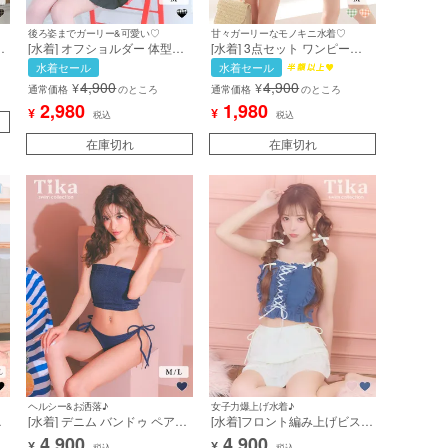
後ろ姿までガーリー&可愛い♡
甘々ガーリーなモノキニ水着♡
ハ
[水着] オフショルダー 体型カ
[水着] 3点セット ワンピース
ル
バー ショルダーカット ギンガ
オールインワン ギンガムチェ
水着セール
水着セール
ー
ムチェック柄 カジュアル フリ
ック 体型カバー お腹カバー
4,900
4,900
¥
¥
ル ビスチェ バックリボン ス
シャーリング ドロスト 露出控
通常価格
のところ
通常価格
のところ
)
カートタイプ 黒 ブラック ビ
えめ 清楚 ガーリー シフォン
2,980
1,980
¥
¥
税込
税込
キニ (聖菜着用)［tk-
トップス付き ビキニ (若林
sw2728］
萌々/早河ルカ着用) [tk-
在庫切れ
在庫切れ
sw99160]
ヘルシー&お洒落♪
女子力爆上げ水着♪
ル
[水着] デニム バンドゥ ペアト
[水着]フロント編み上げビスチ
ップ 紐ビキニ リボン カジュ
ェハイウエストフレアスカー
4,900
4,900
¥
¥
税込
税込