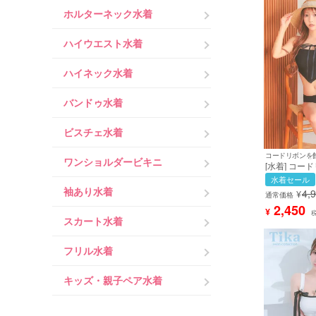
ホルターネック水着
ハイウエスト水着
ハイネック水着
バンドゥ水着
ビスチェ水着
ワンショルダービキニ
[水着] コー
ーフ ビスチェ
水着セール
ンカラー 韓国
袖あり水着
4,
¥
キニ黒 ブラッ
通常価格
ルカ着用) [tk-
2,450
¥
スカート水着
フリル水着
キッズ・親子ペア水着