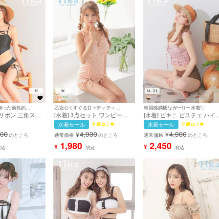
コードリボンを飾った個性的ディティール♡
乙女心くすぐる甘々ディティール♡
韓国感満載なガーリー水着♡
ドリボン 三角スカ
[水着] 3点セット ワンピース
[水着] ビキニ ビスチェ ハイ
 体型カバー ワ
オールインワン ギンガムチェ
エスト チェック柄 ガーリー
水着セール
水着セール
風 ギャル タン
ック 体型カバー お腹カバー
レースアップ フリル 体型カ
900
4,900
4,900
¥
¥
ク ビキニ (早河
シャーリング ドロスト 露出控
ー お腹カバー 韓国風 ピンク
のところ
通常価格
のところ
通常価格
のところ
sw24287]
えめ 清楚 ガーリー シフォン
ブラウン 露出控えめ XLサイ
1,980
2,450
¥
¥
税込
税込
税込
トップス付き ピンク ビキニ
ズあり 大きいサイズ (若林
(早河ルカ着用) [tk-sw99160b]
萌々着用) [tk-sw32779]