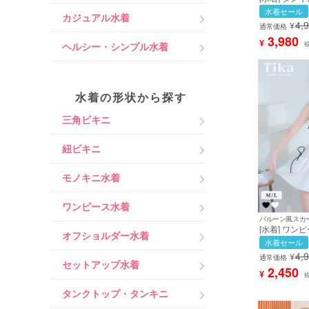
カバー お腹
水着セール
カジュアル水着
クロス ホル
4,
¥
ラー グリーン
通常価格
国風 ヘルシー
3,980
¥
ヘルシー・シンプル水着
大きいサイズ 
乙花着用) [tk-
水着の形状から探す
三角ビキニ
紐ビキニ
モノキニ水着
ワンピース水着
[水着] ワン
オフショルダー水着
オールインワ
水着セール
ボン 露出控
4,
¥
プ お腹カバー
通常価格
セットアップ水着
風 白 ホワイ
2,450
¥
大きいサイズ 
用) [tk-sw215
タンクトップ・タンキニ