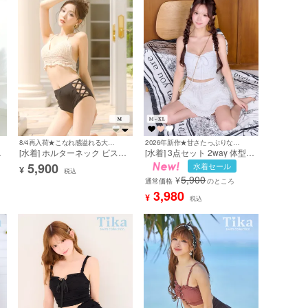
8/4再入荷★こなれ感溢れる大人ビキニ♪
2026年新作★甘さたっぷりな無敵のモテ水着♡
ス
[水着] ホルターネック ビスチ
[水着] 3点セット 2way 体型カ
カ
ェ ハイウエスト クロシェ編み
バー ビスチェ タンキニ リボ
5,900
水着セール
¥
白
バイカラー カジュアル ギャル
ン スカートタイプ 洋服みたい
税込
5,900
¥
)
ヘルシー ビキニ 黒 ブラック
な ガーリー レース ホワイト
通常価格
のところ
カーキ (せいせい着用) [tk-
白 Lサイズあり 大きいサイズ
3,980
¥
税込
sw49062b]
ビキニ (聖菜着用) [tk-
sw25277a]