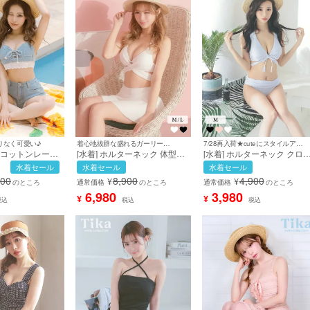
りなく可愛い♪
着心地抜群な盛れるガーリー水着♪
7/28再入荷★cuteにスタイルアップを叶える♪
ム コットンレース
[水着] ホルターネック 体型カ
[水着] ホルターネック クロ
ョートパンツ バス
バー バストクロス ワッフル素
デザイン ハイウエスト お腹
水着セール
水着セール
水着セール
プ ギンガムチェ
材 シンプル スカートタイプ
バー リボン シンプル 無地 
900
8,900
4,900
¥
¥
 ホルターネック
ガーリー ビキニ 白 ホワイト
ホワイト ビキニ (みゆう着用
のところ
通常価格
のところ
通常価格
のところ
バックシャン カジ
Lサイズあり 大きいサイズ (聖
[tk-swmyy2022]
6,980
3,980
¥
¥
税込
税込
税込
イズあり 大きいサ
菜着用) [tk-sw18224a]
ビキニ (せいせい
31701]