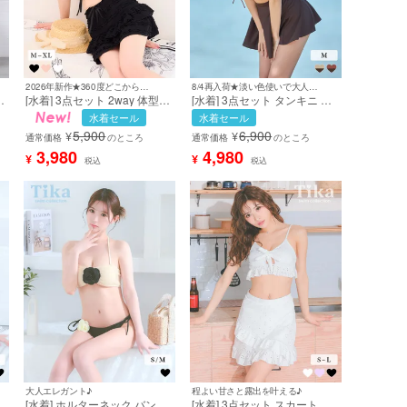
2026年新作★360度どこから見ても可愛いを演出♡
8/4再入荷★淡い色使いで大人ガーリー♪
カ
[水着] 3点セット 2way 体型カ
[水着] 3点セット タンキニ ビ
バー ビスチェ タンキニ リボ
スチェ 体型カバー お腹カバー
水着セール
水着セール
い
ン スカートタイプ 洋服みたい
ヒップカバー レースアップ 編
5,900
6,900
¥
¥
な ガーリー レース 黒 ブラッ
み上げ フリル ショートパンツ
通常価格
のところ
通常価格
のところ
キ
ク Lサイズあり 大きいサイズ
付き フレアスカート 清楚 ガ
3,980
4,980
¥
¥
税込
税込
ビキニ (若林萌々着用) [tk-
ーリー ビキニ (ゆんころ着用)
sw25277c]
[tk-sw3305a]
大人エレガント♪
程よい甘さと露出を叶える♪
テ
[水着] ホルターネック バンド
[水着] 3点セット スカート付