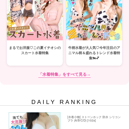
まるでお洋服♡この夏イチオシの
牛柄水着が大人気♡今年注目のア
スカート水着特集
ニマル柄＆盛れるトレンド水着特
集🐄💕
「水着特集」をすべて見る→
DAILY RANKING
[水着小物] ストーンホック 防水 シリコン
ブラ (A/B/C/D) [102a]