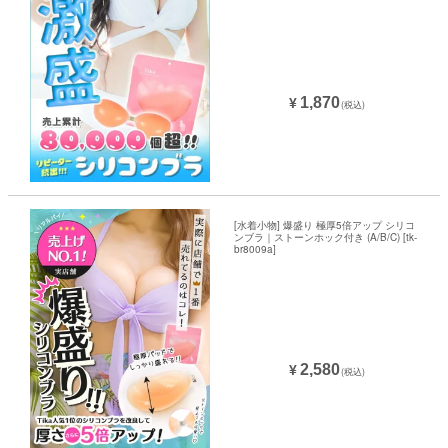
1,870
¥
(税込)
[水着小物] 爆盛り 極厚5倍アップ シリコ
ンブラ｜ストーンホック付き (A/B/C) [tk-
br8009a]
2,580
¥
(税込)