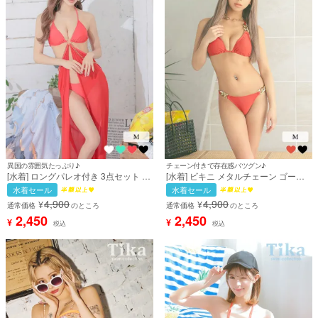
異国の雰囲気たっぷり♪
チェーン付きで存在感バツグン♪
[水着] ロングパレオ付き 3点セット 体
[水着] ビキニ メタルチェーン ゴール
型カバー チェーンベルト ホルターネ
ドチェーン 三角ビキニ ホルターネッ
水着セール
水着セール
ック インポート風 セクシー 赤 レッド
ク セクシー 盛れる ギャル ワンカラー
4,900
4,900
¥
¥
三角ビキニ (ゆんころ着用) [tk-
無地 オレンジ テラコッタ 紐ビキニ ブ
通常価格
のところ
通常価格
のところ
swy016d]
ラジリアン風 フェス ダンス衣装 (あ
2,450
2,450
¥
¥
税込
税込
いみ着用) [tk-swyqm2249a]