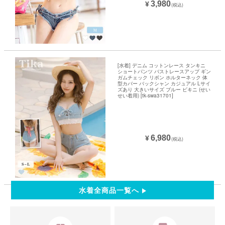
3,980
¥
(税込)
[水着] デニム コットンレース タンキニ
ショートパンツ バストレースアップ ギン
ガムチェック リボン ホルターネック 体
型カバー バックシャン カジュアル Lサイ
ズあり 大きいサイズ ブルー ビキニ (せい
せい着用) [tk-swa31701]
6,980
¥
(税込)
水着全商品一覧へ