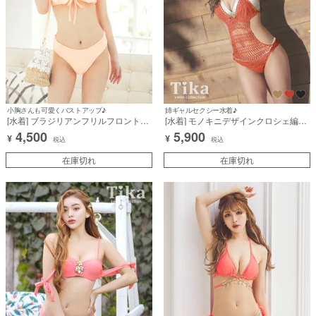
小胸さんも可愛くバストアップ♪
姉ギャルセクシー水着♪
[水着] ブラジリアンフリルフロントリ
[水着] モノキニデザインクロシェ編み
ボンガーリータンキニ
ギャルビキニ
4,500
5,900
¥
¥
税込
税込
在庫切れ
在庫切れ