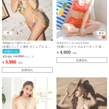
異国溢れるド派手ビキニ♪
街歩きやフェスにもおすすめ♪
[水着] バンドゥ 海外 カジュアル エス
[水着] バンドゥ ホルターネック 体型
ニック ギャル オレンジ ヴィンテージ
カバー パイル ハイウエスト ショート
4,900
水着セール
¥
スカーフ柄 ビジュー ビキニ (PyunA
パンツ 韓国風 タンキニ ビキニ (聖菜
税込
4,900
¥
着用) [tk-swjf8005]
着用) [tk-sw2151b]
通常価格
のところ
在庫切れ
3,980
¥
税込
在庫切れ