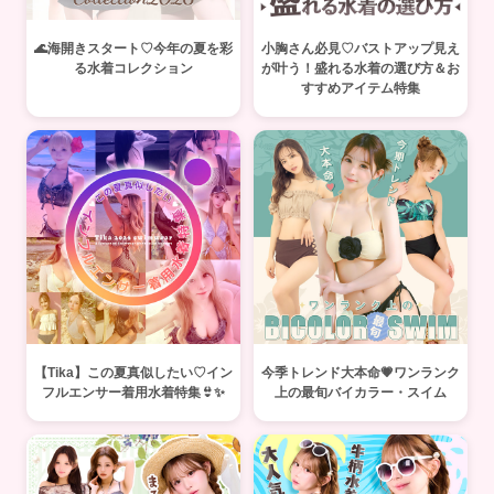
🌊海開きスタート♡今年の夏を彩
小胸さん必見♡バストアップ見え
る水着コレクション
が叶う！盛れる水着の選び方＆お
すすめアイテム特集
【Tika】この夏真似したい♡イン
今季トレンド大本命💗ワンランク
フルエンサー着用水着特集👙✨
上の最旬バイカラー・スイム