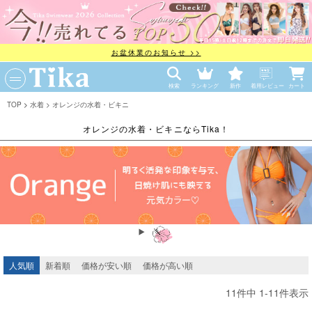
お盆休業のお知らせ >>
検索
ランキング
新作
着用レビュー
カート
TOP
水着
オレンジの水着・ビキニ
オレンジの水着・ビキニならTika！
人気順
新着順
価格が安い順
価格が高い順
11
件中
1
-
11
件表示