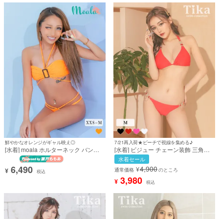
鮮やかなオレンジがギャル映え◎
7/21再入荷★ビーチで視線を集める♪
[水着] moala ホルターネック バンド
[水着] ビジュー チェーン装飾 三角ビ
ゥ コード ギャル オレンジ ビキニ (瀬
キニ ホルターネック セクシー ギャル
水着セール
戸ももあプロデュース) [ml-
派手 赤 レッド (せいせい着用) [tk-
6,490
4,900
¥
swmo2502]
sw222001b]
¥
通常価格
のところ
税込
3,980
¥
税込