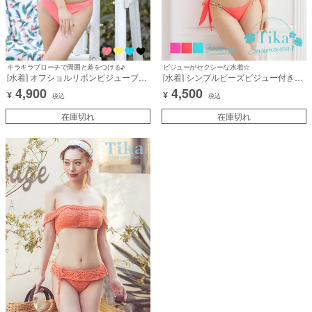
キラキラブローチで周囲と差をつける♪
ビジューがセクシーな水着☆
[水着] オフショルリボンビジューブロ
[水着] シンプルビーズビジュー付きセ
ーチ付きセクシーブラジリアンバンド
クシー三角ビキニ
4,900
4,500
¥
¥
ゥビキニ
税込
税込
在庫切れ
在庫切れ