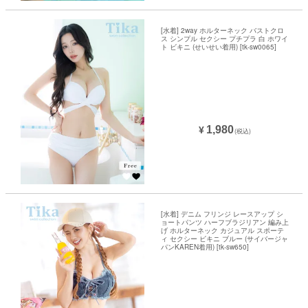
[水着] 2way ホルターネック バストクロ
ス シンプル セクシー プチプラ 白 ホワイ
ト ビキニ (せいせい着用) [tk-sw0065]
1,980
¥
(税込)
[水着] デニム フリンジ レースアップ シ
ョートパンツ ハーフブラジリアン 編み上
げ ホルターネック カジュアル スポーテ
ィ セクシー ビキニ ブルー (サイバージャ
パンKAREN着用) [tk-sw650]