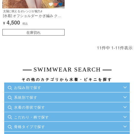
太陽に映えるオレンジが魅力♪
[水着] オフショルダー かぎ編み クロ
シェニット バンドゥ セクシー オレン
4,500
¥
ジ ビキニ (久保七瀬着用) [tk-
税込
sw1112a]
在庫切れ
11
件中
1
-
11
件表示
SWIMWEAR SEARCH
その他のカテゴリから水着・ビキニを探す
お悩み別で探す
系統別で探す
水着の形状で探す
こだわり・柄で探す
骨格タイプで探す