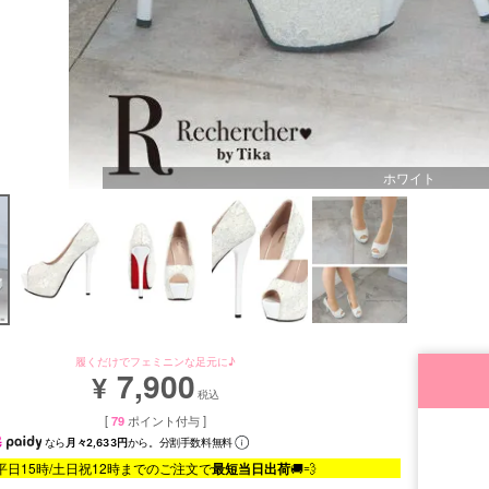
ホワイト
履くだけでフェミニンな足元に♪
7,900
¥
税込
[
79
ポイント付与 ]
なら
月々2,633円
から。分割手数料無料
平日15時/土日祝12時までのご注文で
最短当日出荷
🚚💨