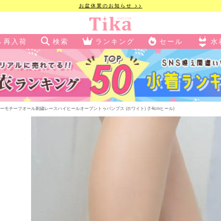
お盆休業のお知らせ >>
再入荷
検索
ランキング
セール
水
ーモチーフオール刺繍レースハイヒールオープントゥパンプス (ホワイト) (14cmヒール)