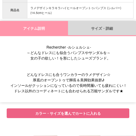
ラメデザインキラキラハイヒールオープントゥパンプス (シルバー)
商品名
(14.5cmヒール)
アイテム説明
サイズ・詳細
Rechercher -ルシェルシェ-
～どんなドレスにも似合うパンプスやサンダルを～
女の子の欲しい！を形にしたシューズブランド。
どんなドレスにも合うワンカラーのラメデザイン☆
厚底のオープントゥで脚長＆美脚効果抜群♪
インソールがクッションになっているので長時間履いても疲れにくい！
ドレス以外のコーディネートにも合わせられる万能サンダルです★
■サイズ
カラー・サイズを選んでカートに入れる