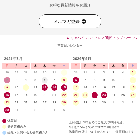
お得な最新情報をお届け
メルマガ登録
▲ キャバドレス・ドレス通販 トップページへ
営業日カレンダー
2026年8月
2026年9月
日
月
火
水
木
金
土
日
月
火
水
木
金
土
26
27
28
29
30
31
1
30
31
1
2
3
4
5
2
3
4
5
6
7
8
6
7
8
9
10
11
12
9
10
11
12
13
14
15
13
14
15
16
17
18
19
16
17
18
19
20
21
22
20
21
22
23
24
25
26
23
24
25
26
27
28
29
27
28
29
30
1
2
3
30
31
1
2
3
4
5
休業日
土日祝は12時までのご注文で即日発送。
発送業務のみ
平日は15時までのご注文で即日発送。
休業日は発送できませんので、ご注意願います。
受注・お問い合わせ業務のみ