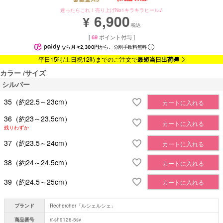
迷ったらこれ！売り上げNo1キラキラヒール♪
6,900
¥
税込
[
69
ポイント付与 ]
なら
月々2,300円
から。分割手数料無料
平日15時/土日祝12時までのご注文で
最短当日出荷
🚚💨
カラー
サイズ
シルバー
35（約22.5～23cm）
カートに入れる
36（約23～23.5cm）
カートに入れる
残りわずか
37（約23.5～24cm）
カートに入れる
38（約24～24.5cm）
カートに入れる
39（約24.5～25cm）
カートに入れる
ブランド
Rechercher「ルシェルシェ」
商品番号
rr-sh9126-5sv