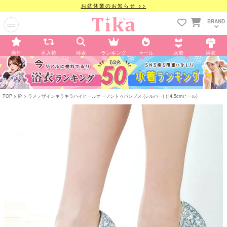
お盆休業のお知らせ >>
BRAND
新作
再入荷
検索
ランキング
セール
水着
浴衣
TOP
靴
ラメデザインキラキラハイヒールオープントゥパンプス (シルバー) (14.5cmヒール)