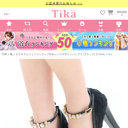
お盆休業のお知らせ >>
BRAND
新作
再入荷
検索
ランキング
セール
水着
浴衣
TOP
靴
キラキラビジューストラップ付きレースデザインパンプス (ブラック) (11cmヒール)