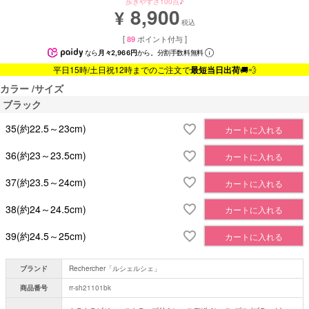
歩きやすさ100点♪
8,900
¥
税込
[
89
ポイント付与 ]
なら
月々2,966円
から。分割手数料無料
平日15時/土日祝12時までのご注文で
最短当日出荷
🚚💨
カラー
サイズ
ブラック
35(約22.5～23cm)
カートに入れる
36(約23～23.5cm)
カートに入れる
37(約23.5～24cm)
カートに入れる
38(約24～24.5cm)
カートに入れる
39(約24.5～25cm)
カートに入れる
ブランド
Rechercher「ルシェルシェ」
商品番号
rr-sh21101bk