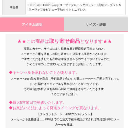
[ROBEdeFLEURSGlossy/ローブドフルールグロッシー] 高級ジップワンカ
商品名
ラーワッフルビジュー半袖タイトミニドレス
アイテム説明
サイズ・詳細
取り寄せ商品
★★この商品は
となります★★
OriginalBrand
商品のカラー、サイズにより弊社在庫で即日発送可能なものと、
メーカーと在庫を共有しお取り寄せして発送する商品がございます。
ご注文いただきましても在庫が確保させるものではございませんので
◆キャンセルを承れないことがあります。
メーカーへのお取り寄せ商品（予約商品を含む）を既にメーカーへ手配を完了してし
まった場合はキャンセルを承れないことがございます。
その場合は弊社よりお客様へ別途ご連絡をさせていただきます。
◆最大5営業日で発送いたします。
◆お支払い方法によって発送タイミングが異なります。
【クレジットカード・Amazonペイメント】
メーカーから直接発送 __ 13時までのご注文で在庫確認ができれば最短当日中にメー
カーから発送。