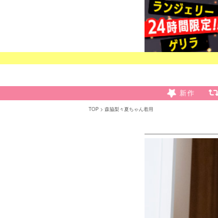
新作
TOP
森脇梨々夏ちゃん着用