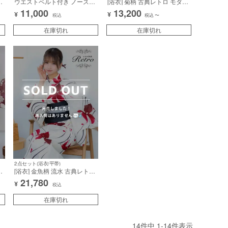
ダ
ウエストベルト付き ノースリ
[浴衣] 菊柄 古典レトロ モダン
ーブ 襟付き 総レース ドット
ニュアンス ベージュ 薄紫 パ
11,000
13,200
¥
¥
柄 ラメ 裾フリル 胸元カバー
ープル 3点セット (森脇梨々夏
税込
税込
〜
-
タイトミニドレス (Sサイズ～
着用) [tk-ykrt25-ec31]
Lサイズ) (森脇梨々夏/キャバ
在庫切れ
在庫切れ
ドレス着用)
2点セット(浴衣/平帯)
ダ
[浴衣] 金魚柄 流水 古典レトロ
モダン 赤 クリーム地 2点セッ
21,780
¥
)
ト (森脇梨々夏着用) [tk-
税込
yk20248-6ex31b]
在庫切れ
14
件中
1
-
14
件表示