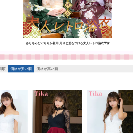
みりちゃむ♡りりか着用 周りと差をつける大人レトロ浴衣👘🌼
着順
価格が安い順
価格が高い順