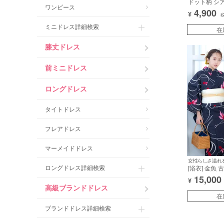
ドット柄 シ
ワンピース
ン切り替え 
4,900
¥
(森脇梨々夏
用)
ミニドレス詳細検索
在
膝丈ドレス
前ミニドレス
ロングドレス
タイトドレス
フレアドレス
マーメイドドレス
女性らしさ溢れ
ロングドレス詳細検索
[浴衣] 金魚
ニュアンス 紺
15,000
¥
3点セット (
高級ブランドドレス
梨々夏着用) [tk-
在
ブランドドレス詳細検索