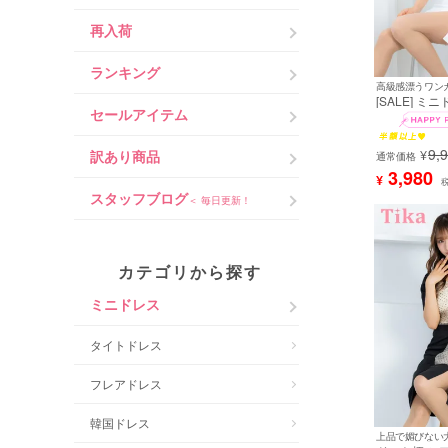
再入荷
ランキング
高級感漂うワン
[SALE] ミ
セールアイテム
ルダー キラキ
ジュー XL 
キャバドレス
9,
訳あり商品
¥
用) [tk-md822
通常価格
3,980
¥
スタッフブログ
＜ 毎日更新！
カテゴリから探す
ミニドレス
タイトドレス
フレアドレス
韓国ドレス