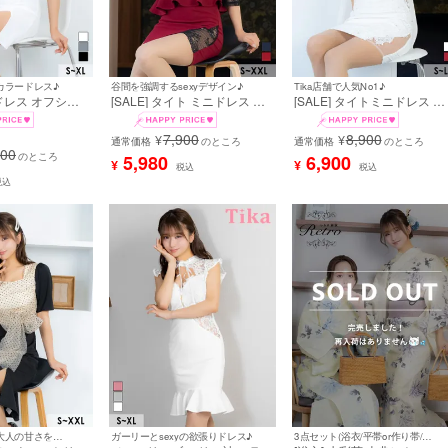
カラードレス♪
谷間を強調するsexyデザイン♪
Tika店舗で人気No1♪
ニドレス オフショ
[SALE] タイト ミニドレス 谷
[SALE] タイトミニドレス 谷
ラ ストーン ビ
間 大きいサイズ ブラックレー
間 レース 大人 ノースリーブ
白 ホワイト タイト
ス ストレッチ 袖あり 七分袖
ストレッチ くびれ透け パー
7,900
8,900
¥
¥
 (森脇梨々夏着
ペプラム チョーカー ラップ風
通常価格
のところ
付き バストシースルー (森脇
通常価格
のところ
900
91]
バイカラー (森脇梨々夏着用)
梨々夏着用)
のところ
5,980
6,900
¥
¥
税込
税込
税込
上品で媚びない大人の甘さを演出♪
ガーリーとsexyの欲張りドレス♪
3点セット(浴衣/平帯or作り帯/下駄)