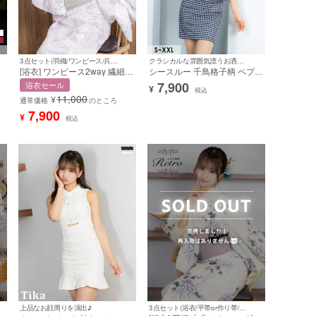
3点セット(羽織/ワンピース/兵児帯)
クラシカルな雰囲気漂うお洒落ドレス♪
[浴衣] ワンピース2way 繊細フ
シースルー 千鳥格子柄 ペプラ
ラワー 古典レトロ モダン ニ
ム 半袖 タイトミニドレス (S
7,900
浴衣セール
¥
ル
ュアンス くすみピンク 簡単
サイズ～XXLサイズ) (森脇
税込
11,000
¥
一人で着れる 3点セット (森脇
梨々夏/キャバドレス着用)
通常価格
のところ
梨々夏着用) [tk-ykop24-t003]
7,900
¥
税込
上品なお顔周りを演出♪
3点セット(浴衣/平帯or作り帯/下駄)