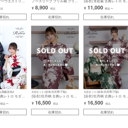
アーウエストリボ
ノースリーブ フリル袖 フラワ
[浴衣] 水彩菊 古典レトロ モ
半袖 膝丈ドレス
ーレース バストカット ジップ
ン ニュアンス ベージュ クリ
8,900
11,000
¥
¥
/キャバドレス着
裾フリル 谷間魅せ タイトミニ
ーム地 3点セット (みりちゃ
税込
税込
税込
〜
ドレス (Sサイズ～XLサイズ)
む/森脇梨々夏着用) [tk-ykrt25
庫切れ
(森脇梨々夏/キャバドレス着
在庫切れ
ec3]
在庫切れ
用)
る高級浴衣♪
3点セット(浴衣/兵児帯/下駄)
3点セット(浴衣/兵児帯/下駄)
 古典レトロ モダン
[浴衣] 牡丹柄 古典レトロ モダ
[浴衣] 牡丹柄 古典レトロ モ
色 ベージュ 赤
ン ニュアンス ワイン 赤 3点
ン 緑 グリーン 赤 3点セット
16,500
16,500
¥
¥
みりちゃむ/森脇
セット (森脇梨々夏着用) [tk-
(みりちゃむ/森脇梨々夏着用
税込
〜
税込
税込
ykrt25-pea]
ykrt25-ma56]
[tk-ykrt25-ma5]
庫切れ
在庫切れ
在庫切れ