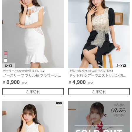
ガーリーとsexyの欲張りドレス♪
上品で媚びない大人の甘さを演出♪
ノースリーブ フリル袖 フラワーレー
ドット柄 シアーウエストリボン切り
ス バストカット ジップ 裾フリル 谷間
替え 半袖 膝丈ドレス (森脇梨々夏/キ
8,900
4,900
¥
¥
魅せ タイトミニドレス (Sサイズ～XL
ャバドレス着用)
税込
税込
サイズ) (森脇梨々夏/キャバドレス着
用)
在庫切れ
在庫切れ