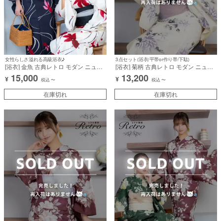
女性らしさ溢れる高級浴衣♪
3点セット(浴衣/平帯or作り帯/下駄)
[浴衣] 金魚 古典レトロ モダン ニュア
[浴衣] 菊柄 古典レトロ モダン ニュア
ンス 紺色 ベージュ 赤 3点セット (み
ンス ベージュ 薄紫 パープル 3点セッ
15,000
13,200
¥
¥
りちゃむ/森脇梨々夏着用) [tk-ykrt25-
ト (森脇梨々夏着用) [tk-ykrt25-ec31]
税込
〜
税込
〜
pea]
在庫切れ
在庫切れ