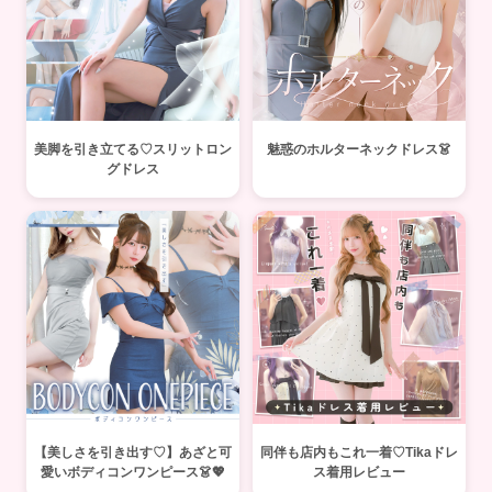
美脚を引き立てる♡スリットロン
魅惑のホルターネックドレス👗
グドレス
【美しさを引き出す♡】あざと可
同伴も店内もこれ一着♡Tikaドレ
愛いボディコンワンピース👗💖
ス着用レビュー