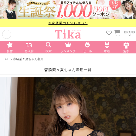
お盆休業のお知らせ >>
BRAND
新作
再入荷
検索
ランキング
セール
水着
浴衣
TOP
森脇梨々夏ちゃん着用
森脇梨々夏ちゃん着用一覧