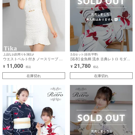
上品なお顔周りを演出♪
2点セット(浴衣/平帯)
ウエストベルト付き ノースリーブ 襟
[浴衣] 金魚柄 流水 古典レトロ モダン
付き 総レース ドット柄 ラメ 裾フリル
赤 クリーム地 2点セット (森脇梨々夏
11,000
21,780
¥
¥
胸元カバー タイトミニドレス (Sサイ
着用) [tk-yk20248-6ex31b]
税込
税込
ズ～Lサイズ) (森脇梨々夏/キャバドレ
ス着用)
在庫切れ
在庫切れ