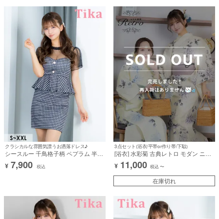
クラシカルな雰囲気漂うお洒落ドレス♪
3点セット(浴衣/平帯or作り帯/下駄)
シースルー 千鳥格子柄 ペプラム 半袖
[浴衣] 水彩菊 古典レトロ モダン ニュ
タイトミニドレス (Sサイズ～XXLサ
アンス ベージュ クリーム地 3点セッ
7,900
11,000
¥
¥
イズ) (森脇梨々夏/キャバドレス着用)
ト (みりちゃむ/森脇梨々夏着用) [tk-
税込
税込
〜
ykrt25-ec3]
在庫切れ