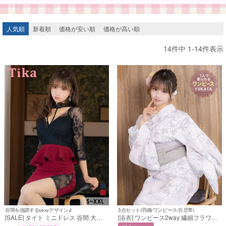
人気順
新着順
価格が安い順
価格が高い順
14
件中
1
-
14
件表示
谷間を強調するsexyデザイン♪
3点セット(羽織/ワンピース/兵児帯)
[SALE] タイト ミニドレス 谷間 大き
[浴衣] ワンピース2way 繊細フラワー
いサイズ ブラックレース ストレッチ
古典レトロ モダン ニュアンス くすみ