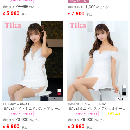
浴衣セール
袖あり 七分袖 ペプラム チョーカー ラ
ピンク 簡単 一人で着れる 3点セット
7,900
11,000
¥
¥
ップ風 バイカラー (森脇梨々夏着用)
通常価格
のところ
(森脇梨々夏着用) [tk-ykop24-t003]
通常価格
のところ
5,980
7,900
¥
¥
税込
税込
Tika店舗で人気No1♪
高級感漂うワンカラードレス♪
[SALE] タイトミニドレス 谷間 レース
[SALE] ミニドレス オフショルダー キ
大人 ノースリーブ ストレッチ くびれ
ラキラ ストーン ビジュー XL 白 ホワ
透け パール付き バストシースルー
イト タイト キャバドレス (森脇梨々
8,900
9,900
¥
¥
(森脇梨々夏着用)
通常価格
のところ
夏着用) [tk-md82291]
通常価格
のところ
6,900
3,980
¥
¥
税込
税込