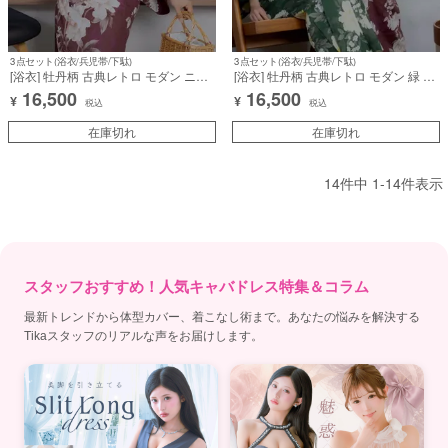
3点セット(浴衣/兵児帯/下駄)
3点セット(浴衣/兵児帯/下駄)
[浴衣] 牡丹柄 古典レトロ モダン ニュ
[浴衣] 牡丹柄 古典レトロ モダン 緑 グ
アンス ワイン 赤 3点セット (森脇梨々
リーン 赤 3点セット (みりちゃむ/森脇
16,500
16,500
¥
¥
夏着用) [tk-ykrt25-ma56]
梨々夏着用) [tk-ykrt25-ma5]
税込
税込
在庫切れ
在庫切れ
14
件中
1
-
14
件表示
スタッフおすすめ！人気キャバドレス特集＆コラム
最新トレンドから体型カバー、着こなし術まで。あなたの悩みを解決する
Tikaスタッフのリアルな声をお届けします。