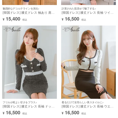
魅惑的なデコルテラインを演出♪
計算された肌見せで魅了する♪
[韓国ドレス] 膝丈ドレス 袖あり 肩あ
[韓国ドレス] 膝丈ドレス 長袖 ツイー
き タックデザイン タイト ネイビー キ
ド デコルテコード ウエストカット パ
15,400
16,500
¥
¥
税込
税込
ャバドレス (Sサイズ～Lサイズ) (らむ
ールボタン タイト 黒 白 キャバドレス
着用) [Anella]
(Sサイズ～Lサイズ) (らむ着用)
[Anella]
フリルが程よい甘さをプラス♪
着るだけで女性らしい美スタイルに♪
[韓国ドレス] 膝丈ドレス 長袖 ドット
[韓国ドレス] 膝丈ドレス 長袖 ウエス
柄 裾フリル リボン タイト 黒 キャバ
トカット ツイード パイピング ゴール
16,500
16,500
¥
¥
税込
税込
ドレス (Sサイズ～Lサイズ) (らむ着用)
ドボタン タイト モノトーン 白 黒 キ
[Anella]
ャバドレス (Sサイズ～Lサイズ) (らむ