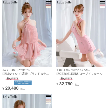
ふんわり柔らかな女性に♡
可愛いを贅沢に詰め込んだ1着♡
[IRMA/イルマ] 高級 ブランド Aライ
[ROBEdeFLEURS/ローブドフルール]
ンミニドレス ホルターネック 背中魅
高級 ブランド Aラインミニドレス ノ
せ プリーツ シフォン ティアード フリ
ースリーブ ビジュー リボン ジップ
32,780
¥
ル (らむ着用)
(らむ着用)
税込
29,480
¥
税込