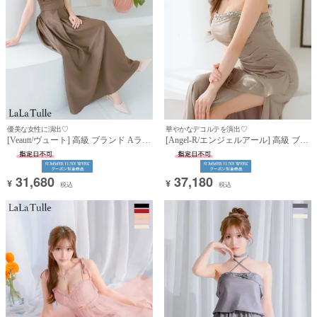
優美な女性に演出♡
華やかなデコルテを演出♡
[Veautt/ヴュート] 高級 ブランド Aライ
[Angel-R/エンジェルアール] 高級 ブラ
ン膝丈ドレス ベア キャミソール 2way
ンド タイトロングドレス 大人 スリッ
ワンカラー 大人 ウエストマーク バス
ト キャミソール ベアトップ 2way フ
トタック (らむ着用)
リル ラメ ビジュー (らむ着用)
31,680
37,180
¥
¥
税込
税込