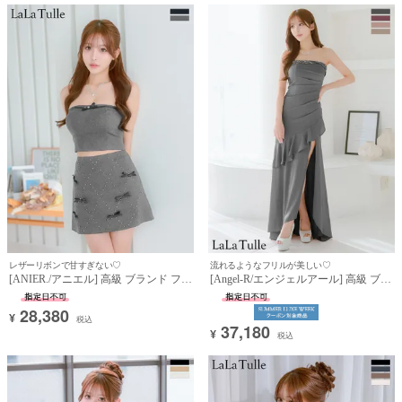
着用) [Anella]
レザーリボンで甘すぎない♡
流れるようなフリルが美しい♡
[ANIER./アニエル] 高級 ブランド フレ
[Angel-R/エンジェルアール] 高級 ブラ
アミニドレス セットアップ ベアデザ
ンド タイトロングドレス 大人 スリッ
イン デニム レザーリボン (らむ着用)
ト キャミソール ベアトップ 2way フ
28,380
¥
リル ラメ ビジュー (らむ着用)
税込
37,180
¥
税込