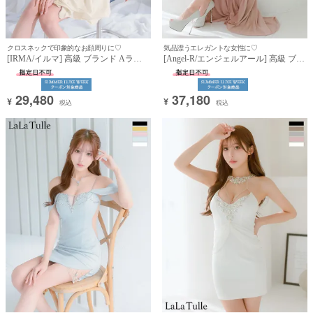
クロスネックで印象的なお顔周りに♡
気品漂うエレガントな女性に♡
[IRMA/イルマ] 高級 ブランド Aライ
[Angel-R/エンジェルアール] 高級 ブラ
ンミニドレス 背中魅せ ホルターネッ
ンド タイトロングドレス 大人 スリッ
ク 2way バストリボン ビジュー フリ
ト キャミソール ベアトップ 2way フ
ル (らむ着用)
リル ラメ ビジュー (らむ着用)
29,480
37,180
¥
¥
税込
税込