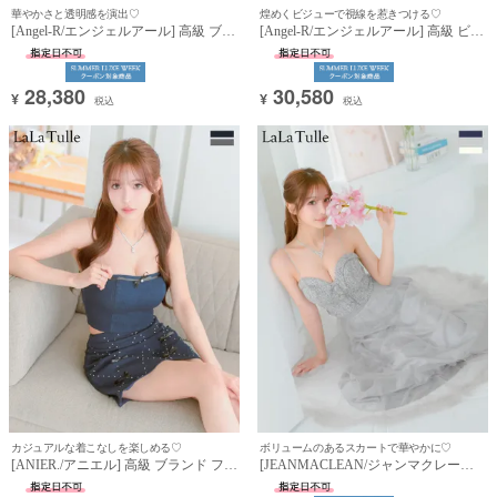
華やかさと透明感を演出♡
煌めくビジューで視線を惹きつける♡
[Angel-R/エンジェルアール] 高級 ブラ
[Angel-R/エンジェルアール] 高級 ビジ
ンド タイトミニドレス 谷間 肩出し 二
ューホルターネック バストコード 谷
の腕カバー くびれ透け ビジュー ワン
間魅せ パールチェーン セクシー タイ
カラー バストカット (らむ着用)
トミニドレス (らむ着用)
28,380
30,580
¥
¥
税込
税込
カジュアルな着こなしを楽しめる♡
ボリュームのあるスカートで華やかに♡
[ANIER./アニエル] 高級 ブランド フレ
[JEANMACLEAN/ジャンマクレーン]
アミニドレス セットアップ ベアデザ
高級 ブランド Aラインロングドレス
イン デニム レザーリボン (らむ着用)
キャミソール セットアップ ツイード