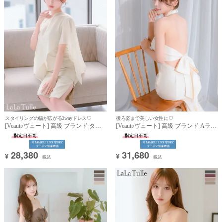
スタイリングの幅が広がる2wayドレス♡
後ろ姿まで美しい女性に♡
[Veautt/ヴュート] 高級 ブランド タイ
[Veautt/ヴュート] 高級 ブランド Aライ
ト膝丈ドレス キャミソール スリット
ン マーメイド 膝丈ドレス クロスホル
胸元カバー 2way ケープ風 シフォント
ターネック 背中魅せ 胸元カバー バッ
ップス (らむ着用)
クリボン (らむ着用)
28,380
31,680
¥
¥
税込
税込