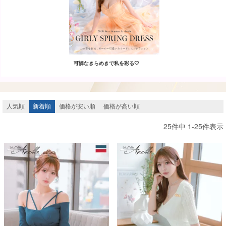
可憐なきらめきで私を彩る🤍
人気順
新着順
価格が安い順
価格が高い順
25
件中
1
-
25
件表示