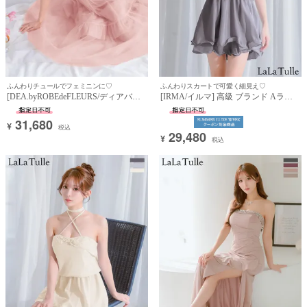
ふんわりチュールでフェミニンに♡
ふんわりスカートで可愛く細見え♡
[DEA.byROBEdeFLEURS/ディアバイ
[IRMA/イルマ] 高級 ブランド Aライ
ローブドフルール] 高級 ブランド Aラ
ンミニドレス 背中魅せ ホルターネッ
インロングドレス キャミソール ウエ
ク 2way バストリボン ビジュー フリ
31,680
¥
ストベルト ショルダーリボン チュー
ル (らむ着用)
税込
29,480
ル (らむ着用)
¥
税込