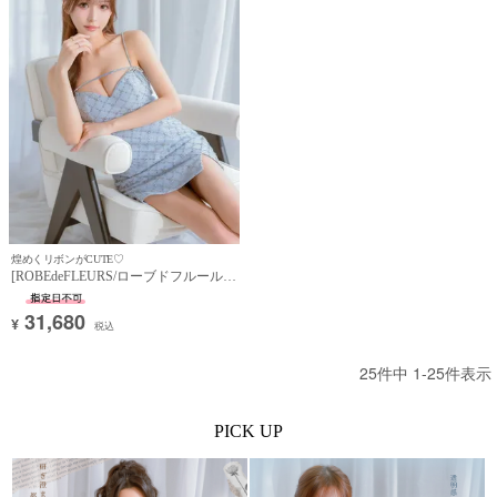
煌めくリボンがCUTE♡
[ROBEdeFLEURS/ローブドフルール]
高級 ブランド タイトミニドレス 谷間
キャミソール ビジュー リボン バスト
31,680
¥
カット (らむ着用)
税込
25
件中
1
-
25
件表示
PICK UP