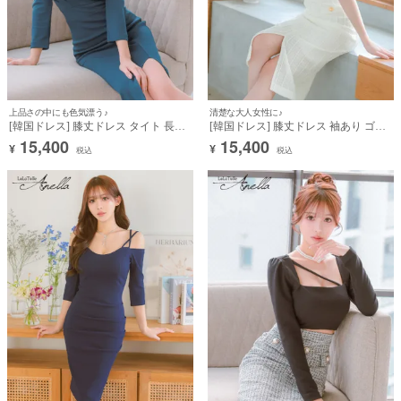
OriginalBrand
上品さの中にも色気漂う♪
清楚な大人女性に♪
[韓国ドレス] 膝丈ドレス タイト 長袖
[韓国ドレス] 膝丈ドレス 袖あり ゴー
肩出し 二の腕カバー デコルテコード
ルドボタン フェイクポケット スリッ
15,400
15,400
¥
¥
税込
税込
ギャザー 大人 (Sサイズ～Lサイズ) (ら
ト タイト オフホワイト 白 キャバドレ
む着用) [Anella]
ス (Sサイズ～Lサイズ) (らむ着用)
[Anella]