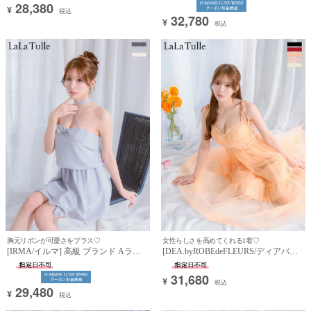
28,380
¥
ハートカット フロントボタン シフォ
税込
32,780
ンスカート (らむ着用)
¥
税込
胸元リボンが可愛さをプラス♡
女性らしさを高めてくれる1着♡
[IRMA/イルマ] 高級 ブランド Aライ
[DEA.byROBEdeFLEURS/ディアバイ
ンミニドレス 背中魅せ ホルターネッ
ローブドフルール] 高級 ブランド Aラ
ク 2way バストリボン ビジュー フリ
インロングドレス キャミソール ウエ
31,680
¥
ル (らむ着用)
ストベルト ショルダーリボン チュー
税込
29,480
ル (らむ着用)
¥
税込