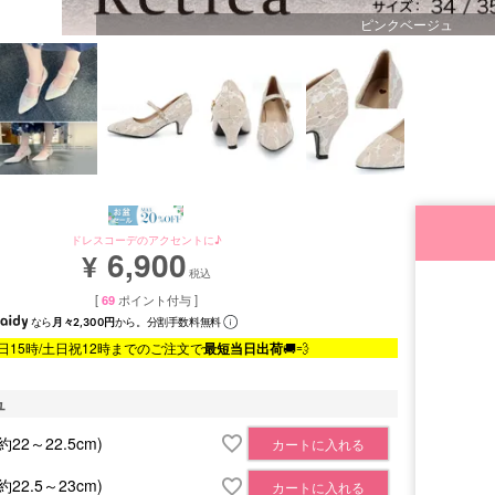
ピンクベージュ
ドレスコーデのアクセントに♪
6,900
¥
税込
[
69
ポイント付与 ]
なら
月々2,300円
から。分割手数料無料
日15時/土日祝12時までのご注文で
最短当日出荷
🚚💨
ュ
(約22～22.5cm)
カートに入れる
(約22.5～23cm)
カートに入れる