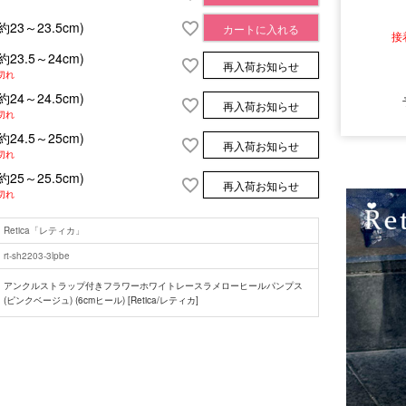
(約23～23.5cm)
カートに入れる
接
(約23.5～24cm)
再入荷お知らせ
切れ
(約24～24.5cm)
再入荷お知らせ
切れ
■サイズ
(約24.5～25cm)
再入荷お知らせ
切れ
(約25～25.5cm)
再入荷お知らせ
切れ
Retica「レティカ」
rt-sh2203-3lpbe
アンクルストラップ付きフラワーホワイトレースラメローヒールパンプス
(ピンクベージュ) (6cmヒール) [Retica/レティカ]
■注意事項