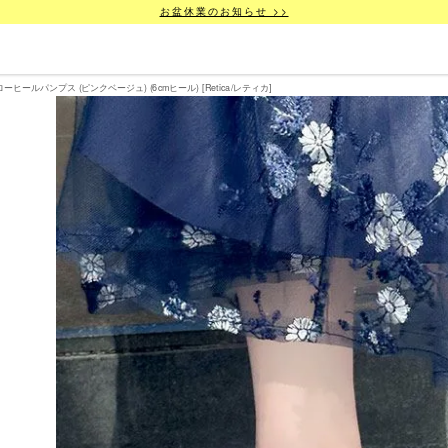
お盆休業のお知らせ >>
パンプス (ピンクベージュ) (6cmヒール) [Retica/レティカ]