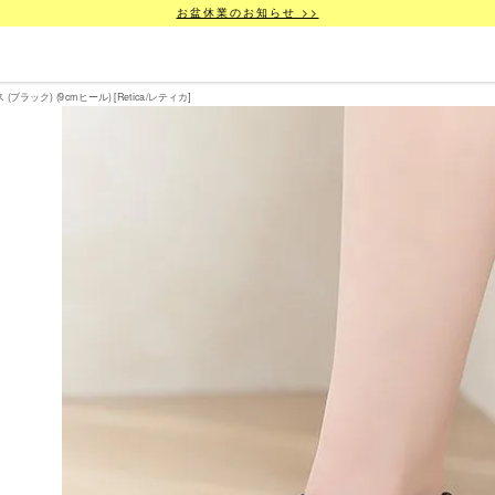
お盆休業のお知らせ >>
ク) (9cmヒール) [Retica/レティカ]