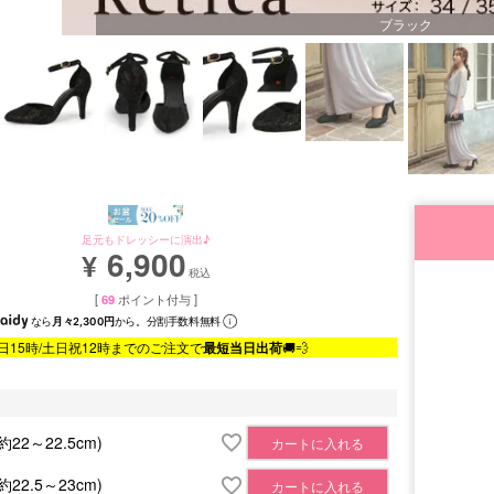
ブラック
足元もドレッシーに演出♪
6,900
¥
税込
[
69
ポイント付与 ]
なら
月々2,300円
から。分割手数料無料
日15時/土日祝12時までのご注文で
最短当日出荷
🚚💨
(約22～22.5cm)
カートに入れる
(約22.5～23cm)
カートに入れる
■サイズ