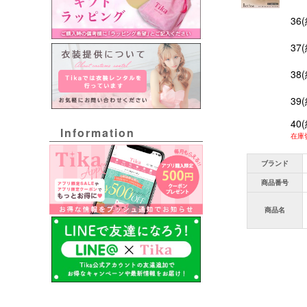
36
37
38
39
40
Information
在庫
ブランド
商品番号
商品名