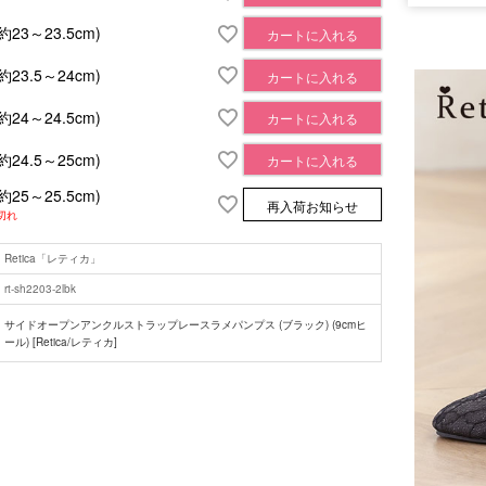
(約23～23.5cm)
カートに入れる
(約23.5～24cm)
カートに入れる
(約24～24.5cm)
カートに入れる
(約24.5～25cm)
カートに入れる
(約25～25.5cm)
再入荷お知らせ
切れ
■注意事項
Retica「レティカ」
rt-sh2203-2lbk
サイドオープンアンクルストラップレースラメパンプス (ブラック) (9cmヒ
ール) [Retica/レティカ]