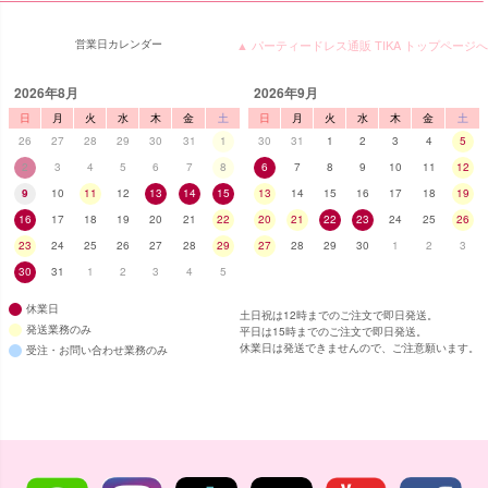
営業日カレンダー
▲ パーティードレス通販 TIKA トップページへ
2026年8月
2026年9月
日
月
火
水
木
金
土
日
月
火
水
木
金
土
26
27
28
29
30
31
1
30
31
1
2
3
4
5
2
3
4
5
6
7
8
6
7
8
9
10
11
12
9
10
11
12
13
14
15
13
14
15
16
17
18
19
16
17
18
19
20
21
22
20
21
22
23
24
25
26
23
24
25
26
27
28
29
27
28
29
30
1
2
3
30
31
1
2
3
4
5
休業日
土日祝は12時までのご注文で即日発送。
発送業務のみ
平日は15時までのご注文で即日発送。
休業日は発送できませんので、ご注意願います。
受注・お問い合わせ業務のみ