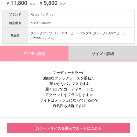
11,800
9,800
¥
¥
税込
税込
ブランド
Retica「レティカ」
商品番号
rt-sh1853bkbe
ブラックフラワーレースローヒールパンプス (ブラック) (10cmヒール)
商品名
[Retica/レティカ]
アイテム説明
サイズ・詳細
ヌーディーカラーに
繊細なブラックレースを重ねた
華やかなパンプスです♪
履くだけでコーディネートに
アクセントをプラスします☆
サイドはメッシュになっているので
通気性も抜群です◎
■サイズ
カラー・サイズを選んでカートに入れる