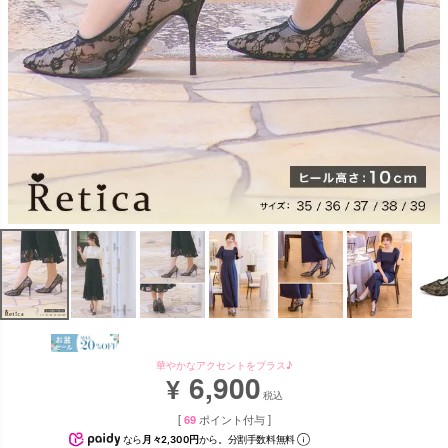
華やかなアクセントをプラス♪
6,900
¥
税込
[
69
ポイント付与 ]
なら
月々2,300円
から。分割手数料無料