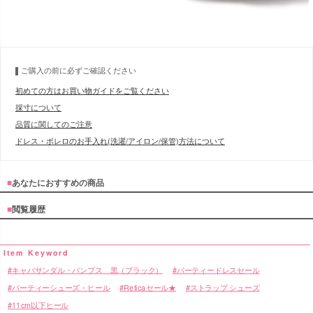
ご購入の前に必ずご確認ください
初めての方はお買い物ガイドをご覧ください
採寸について
品質に関してのご注意
ドレス・ボレロのお手入れ(洗濯/アイロン/保管)方法について
■
あなたにおすすめの商品
■
閲覧履歴
キャバサンダル・パンプス 黒（ブラック）
パーティードレスセール
パーティーシューズ・ヒール
Reticaセール★
ストラップ シューズ
11cm以下ヒール