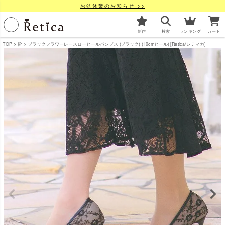
お盆休業のお知らせ >>
新作
検索
ランキング
カート
TOP
靴
ブラックフラワーレースローヒールパンプス (ブラック) (10cmヒール) [Retica/レティカ]