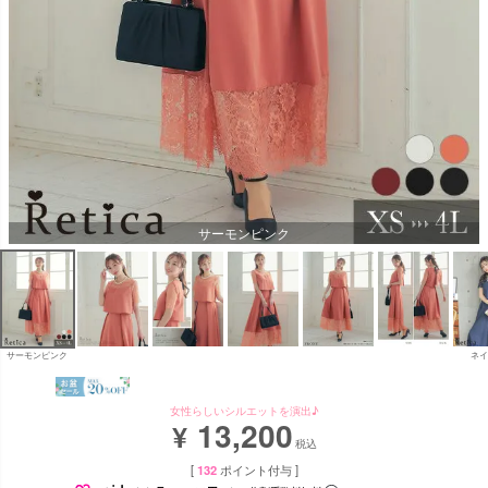
サーモンピンク
サーモンピンク
ネイ
女性らしいシルエットを演出♪
13,200
¥
税込
[
132
ポイント付与 ]