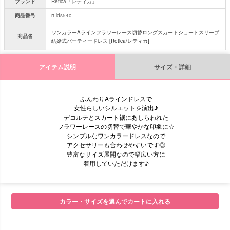
ブランド
Retica「レティカ」
商品番号
rt-lds54c
ワンカラーAラインフラワーレース切替ロングスカートショートスリーブ
商品名
結婚式パーティードレス [Retica/レティカ]
アイテム説明
サイズ・詳細
ふんわりAラインドレスで
女性らしいシルエットを演出♪
デコルテとスカート裾にあしらわれた
フラワーレースの切替で華やかな印象に☆
シンプルなワンカラードレスなので
アクセサリーも合わせやすいです◎
豊富なサイズ展開なので幅広い方に
着用していただけます♪
カラー・サイズを選んでカートに入れる