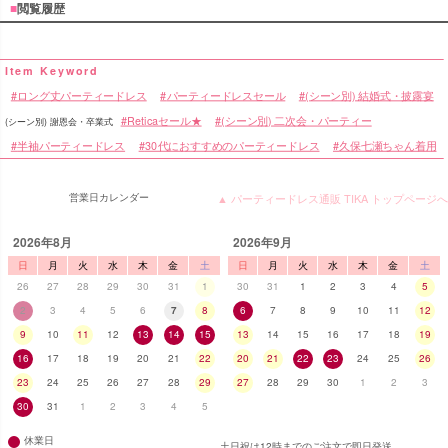
■
閲覧履歴
ロング丈パーティードレス
パーティードレスセール
(シーン別) 結婚式・披露宴
Reticaセール★
(シーン別) 二次会・パーティー
(シーン別) 謝恩会・卒業式
半袖パーティードレス
30代におすすめのパーティードレス
久保七瀬ちゃん着用
営業日カレンダー
▲ パーティードレス通販 TIKA トップページへ
2026年8月
2026年9月
日
月
火
水
木
金
土
日
月
火
水
木
金
土
26
27
28
29
30
31
1
30
31
1
2
3
4
5
2
3
4
5
6
7
8
6
7
8
9
10
11
12
9
10
11
12
13
14
15
13
14
15
16
17
18
19
16
17
18
19
20
21
22
20
21
22
23
24
25
26
23
24
25
26
27
28
29
27
28
29
30
1
2
3
30
31
1
2
3
4
5
休業日
土日祝は12時までのご注文で即日発送。