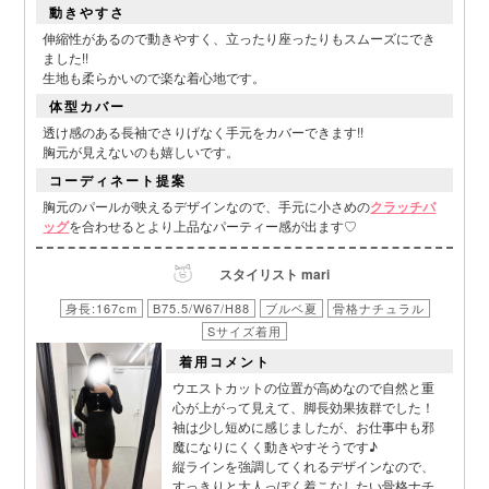
動きやすさ
伸縮性があるので動きやすく、立ったり座ったりもスムーズにでき
ました!!
生地も柔らかいので楽な着心地です。
体型カバー
透け感のある長袖でさりげなく手元をカバーできます!!
胸元が見えないのも嬉しいです。
コーディネート提案
胸元のパールが映えるデザインなので、手元に小さめの
クラッチバ
ッグ
を合わせるとより上品なパーティー感が出ます♡
スタイリスト mari
■カラーバリエーション
身長:167cm
B75.5/W67/H88
ブルベ夏
骨格ナチュラル
Sサイズ着用
着用コメント
ウエストカットの位置が高めなので自然と重
心が上がって見えて、脚長効果抜群でした！
袖は少し短めに感じましたが、お仕事中も邪
魔になりにくく動きやすそうです♪
縦ラインを強調してくれるデザインなので、
すっきりと大人っぽく着こなしたい骨格ナチ