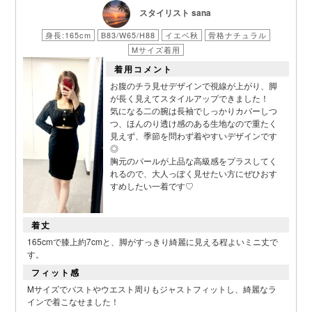
スタイリスト sana
身長:165cm
B83/W65/H88
イエベ秋
骨格ナチュラル
Mサイズ着用
■スペック表
着用コメント
お腹のチラ見せデザインで視線が上がり、脚
が長く見えてスタイルアップできました！
気になる二の腕は長袖でしっかりカバーしつ
つ、ほんのり透け感のある生地なので重たく
見えず、季節を問わず着やすいデザインです
◎
胸元のパールが上品な高級感をプラスしてく
れるので、大人っぽく見せたい方にぜひおす
すめしたい一着です♡
着丈
165cmで膝上約7cmと、脚がすっきり綺麗に見える程よいミニ丈で
す。
フィット感
Mサイズでバストやウエスト周りもジャストフィットし、綺麗なラ
インで着こなせました！