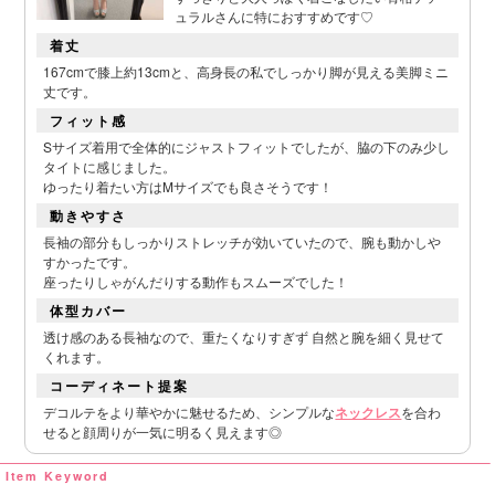
ュラルさんに特におすすめです♡
着丈
167cmで膝上約13cmと、高身長の私でしっかり脚が見える美脚ミニ
丈です。
フィット感
Sサイズ着用で全体的にジャストフィットでしたが、脇の下のみ少し
タイトに感じました。
ゆったり着たい方はMサイズでも良さそうです！
動きやすさ
長袖の部分もしっかりストレッチが効いていたので、腕も動かしや
すかったです。
座ったりしゃがんだりする動作もスムーズでした！
体型カバー
透け感のある長袖なので、重たくなりすぎず 自然と腕を細く見せて
くれます。
コーディネート提案
デコルテをより華やかに魅せるため、シンプルな
ネックレス
を合わ
せると顔周りが一気に明るく見えます◎