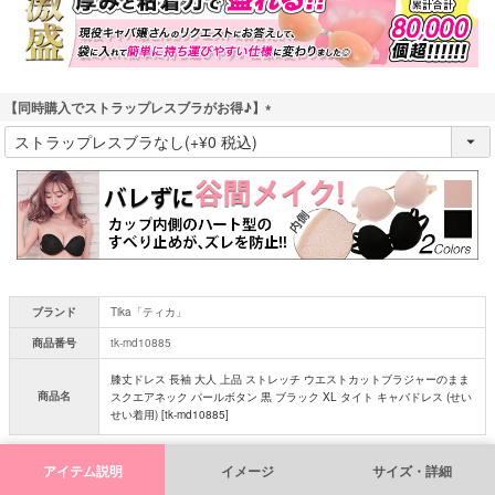
【同時購入でストラップレスブラがお得♪】
(
必
須
)
ブランド
Tika「ティカ」
商品番号
tk-md10885
膝丈ドレス 長袖 大人 上品 ストレッチ ウエストカットブラジャーのまま
商品名
スクエアネック パールボタン 黒 ブラック XL タイト キャバドレス (せい
せい着用) [tk-md10885]
アイテム説明
イメージ
サイズ・詳細