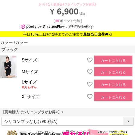
さりげなく肌見せ&スタイルアップを実現♪
6,900
¥
税込
[
69
ポイント付与 ]
なら
月々2,300円
から。分割手数料無料
平日15時/土日祝12時までのご注文で
最短当日出荷
🚚💨
カラー
カラー
ブラック
Sサイズ
カートに入れる
Mサイズ
カートに入れる
Lサイズ
カートに入れる
残りわずか
XLサイズ
カートに入れる
【同時購入でシリコンブラがお得♪】
(
必
須
)