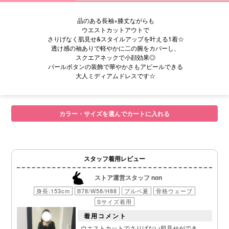
品のある長袖×膝丈ながらも
ウエストカットアウトで
さりげなく肌見せ&スタイルアップを叶える1着☆
透け感の袖ありで軽やかに二の腕をカバーし、
スクエアネックで小顔効果◎
パールボタンの装飾で華やかさもアピールできる
大人ミディアムドレスです☆
■サイズ表
カラー・サイズを選んでカートに入れる
スタッフ着用レビュー
ストア運営スタッフ non
身長:153cm
B78/W58/H88
ブルベ夏
骨格ウェーブ
Sサイズ着用
着用コメント
ウエストカットでさりげない肌見せができ、