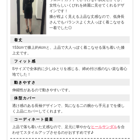
女性らしいくびれを綺麗に見せてくれるデザ
インです！
膝が程よく見える上品な丈感なので、低身長
さんでもバランスよく大人っぽく着こなせる
一着でした◎
着丈
153cmで膝上約4cmと、上品で大人っぽく着こなせる落ち着いた膝
上丈です。
フィット感
Sサイズで全体的に少しゆとりを感じる、締め付け感のない楽な着心
地でした！
動きやすさ
伸縮性があるので動きやすいです。
体型カバー
透け感のある長袖デザインで、気になる二の腕から手元までを優し
く上品にカバーしてくれます。
コーディネート提案
上品で落ち着いた丈感なので、足元に華やかな
ヒールサンダル
を合
わせてスタイルアップさせるのがおすすめです♪