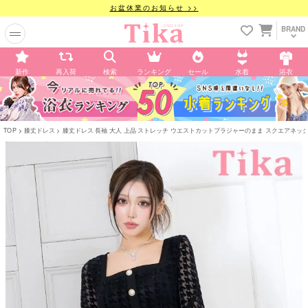
お盆休業のお知らせ >>
BRAND
新作
再入荷
検索
ランキング
セール
水着
浴衣
TOP
膝丈ドレス
膝丈ドレス 長袖 大人 上品 ストレッチ ウエストカットブラジャーのまま スクエアネック パール