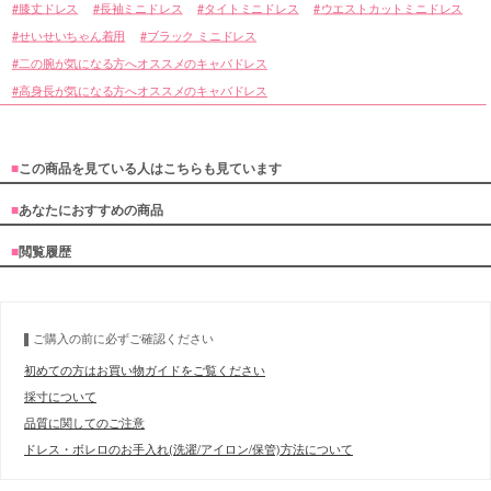
■ディティール
膝丈ドレス
長袖ミニドレス
タイトミニドレス
ウエストカットミニドレス
せいせいちゃん着用
ブラック ミニドレス
二の腕が気になる方へオススメのキャバドレス
高身長が気になる方へオススメのキャバドレス
■
この商品を見ている人はこちらも見ています
■
あなたにおすすめの商品
■
閲覧履歴
ご購入の前に必ずご確認ください
初めての方はお買い物ガイドをご覧ください
採寸について
品質に関してのご注意
ドレス・ボレロのお手入れ(洗濯/アイロン/保管)方法について