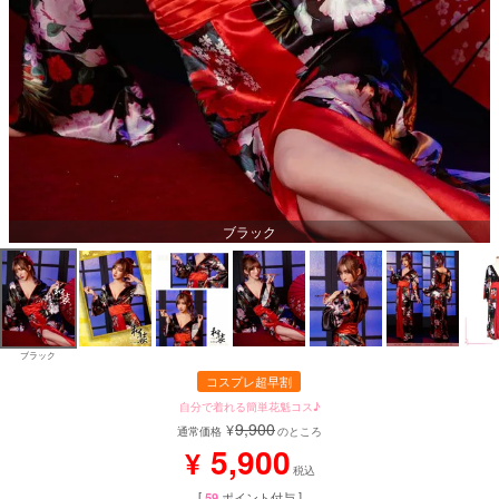
ブラック
ブラック
コスプレ超早割
自分で着れる簡単花魁コス♪
9,900
¥
通常価格
のところ
5,900
¥
税込
[
59
ポイント付与 ]