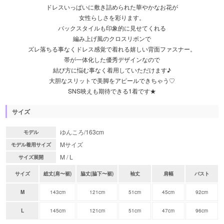
ドレスいっぱいに敷き詰められた華やかなお花が
女性らしさを彩ります。
バックスタイルも印象的に見せてくれる
編み上げ風のクロスリボンで
ズレ落ちる事なくドレス感覚で着れる嬉しい背面ファスナー。
帯が一体化した優秀デザインなので
結び方に悩む事なく着用していただけます♪
大胆なスリットで美脚をアピールできちゃう♡
SNS映えも期待できる1着です★
サイズ
ゆんころ/163cm
モデル
Mサイズ
モデル着用サイズ
M / L
サイズ展開
サイズ
総丈(肩〜裾)
脇丈(脇下〜裾)
袖丈
肩幅
バスト
M
143cm
121cm
51cm
45cm
92cm
L
145cm
121cm
51cm
47cm
96cm