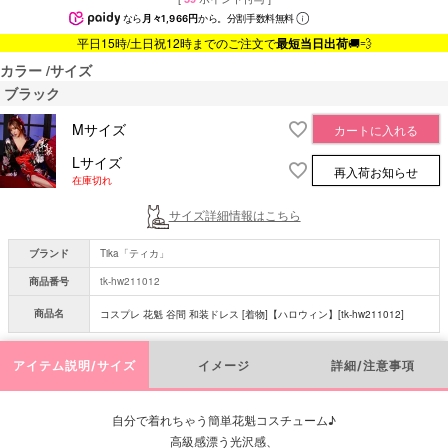
なら
月々1,966円
から。分割手数料無料
平日15時/土日祝12時までのご注文で
最短当日出荷
🚚💨
カラー
サイズ
ブラック
Mサイズ
カートに入れる
Lサイズ
再入荷お知らせ
在庫切れ
サイズ詳細情報はこちら
ブランド
Tika「ティカ」
商品番号
tk-hw211012
商品名
コスプレ 花魁 谷間 和装ドレス [着物]【ハロウィン】[tk-hw211012]
アイテム説明/サイズ
イメージ
詳細/注意事項
自分で着れちゃう簡単花魁コスチューム♪
高級感漂う光沢感、