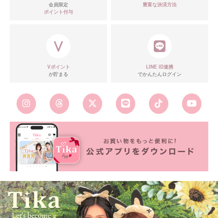
会員限定
豊富な決済方法
ポイント付与
Vポイント
LINE ID連携
が貯まる
でかんたんログイン