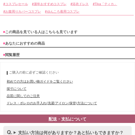
コスプレセール
新年おすすめコスプレ
浴衣ドレス
Tika「ティカ」
お腹周りカバーコスプレ
ゆんころ着用コスプレ
■
この商品を見ている人はこちらも見ています
■
あなたにおすすめの商品
■
閲覧履歴
ご購入の前に必ずご確認ください
初めての方はお買い物ガイドをご覧ください
採寸について
品質に関してのご注意
ドレス・ボレロのお手入れ(洗濯/アイロン/保管)方法について
配送・支払について
支払い方法は何がありますか？あと払いもできますか？