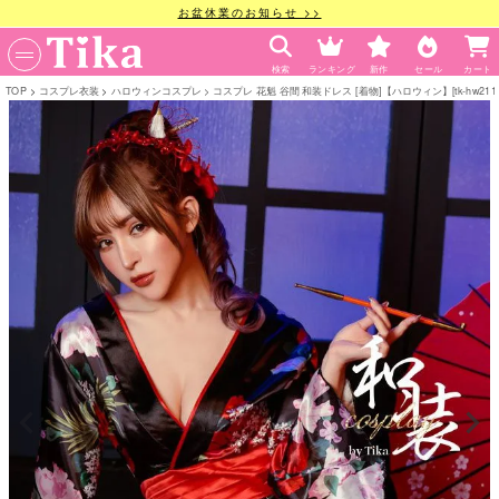
お盆休業のお知らせ >>
検索
ランキング
新作
セール
カート
TOP
コスプレ衣装
ハロウィンコスプレ
コスプレ 花魁 谷間 和装ドレス [着物]【ハロウィン】[tk-hw2110