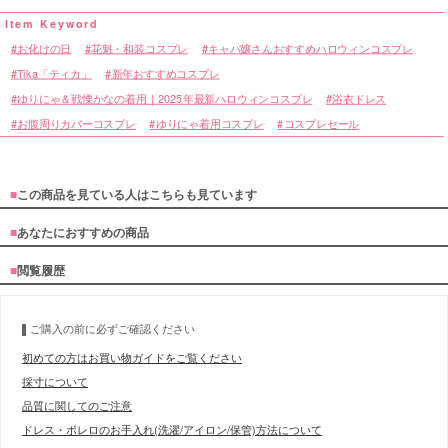
お化けの日
花魁・和装コスプレ
キャバ嬢さんおすすめハロウィンコスプレ
Tika「ティカ」
新年おすすめコスプレ
ゆりにゃ＆戦慄かなの着用｜2025年最新ハロウィンコスプレ
浴衣ドレス
お腹周りカバーコスプレ
ゆりにゃ着用コスプレ
コスプレセール
■
この商品を見ている人はこちらも見ています
■
あなたにおすすめの商品
■
閲覧履歴
ご購入の前に必ずご確認ください
初めての方はお買い物ガイドをご覧ください
採寸について
品質に関してのご注意
ドレス・ボレロのお手入れ(洗濯/アイロン/保管)方法について