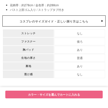
花柄帯：約278cm / 金色帯：約288cm
バスト上部ゴム入り / ストラップタブ付き
コスプレのサイズガイド・正しい測り方はこちら
なし
ストレッチ
後ろ
ファスナー
あり
胸パッド
普通
生地の厚さ
あり
裏地
なし
透け感
カラー・サイズを選んでカートに入れる