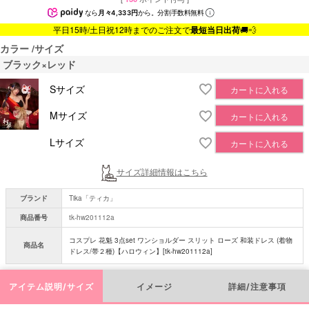
なら
月々4,333円
から。分割手数料無料
平日15時/土日祝12時までのご注文で
最短当日出荷
🚚💨
カラー
サイズ
ブラック×レッド
Sサイズ
カートに入れる
Mサイズ
カートに入れる
Lサイズ
カートに入れる
サイズ詳細情報はこちら
ブランド
Tika「ティカ」
商品番号
tk-hw201112a
コスプレ 花魁 3点set ワンショルダー スリット ローズ 和装ドレス (着物
商品名
ドレス/帯２種)【ハロウィン】[tk-hw201112a]
アイテム説明/サイズ
イメージ
詳細/注意事項