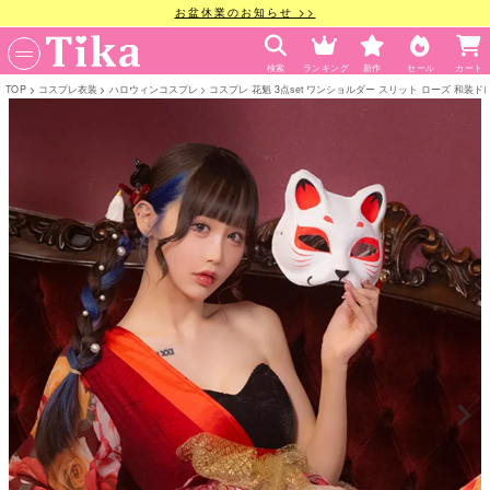
お盆休業のお知らせ >>
検索
ランキング
新作
セール
カート
TOP
コスプレ衣装
ハロウィンコスプレ
コスプレ 花魁 3点set ワンショルダー スリット ローズ 和装ドレス