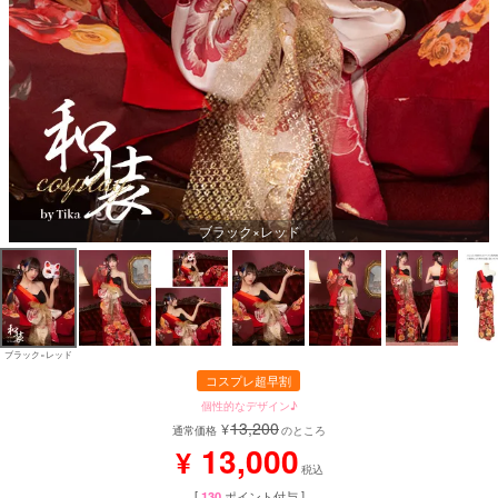
ブラック×レッド
ブラック×レッド
コスプレ超早割
個性的なデザイン♪
13,200
¥
通常価格
のところ
13,000
¥
税込
[
130
ポイント付与 ]