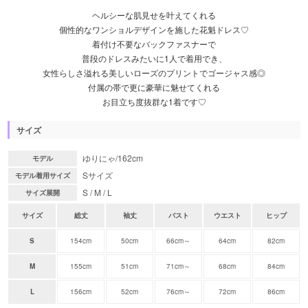
ヘルシーな肌見せを叶えてくれる
個性的なワンショルデザインを施した花魁ドレス♡
着付け不要なバックファスナーで
普段のドレスみたいに1人で着用でき、
女性らしさ溢れる美しいローズのプリントでゴージャス感◎
付属の帯で更に豪華に魅せてくれる
お目立ち度抜群な1着です♡
サイズ
ゆりにゃ/162cm
モデル
Sサイズ
モデル着用サイズ
S / M / L
サイズ展開
サイズ
総丈
袖丈
バスト
ウエスト
ヒップ
S
154cm
50cm
66cm～
64cm
82cm
M
155cm
51cm
71cm～
68cm
84cm
L
156cm
52cm
76cm～
72cm
86cm