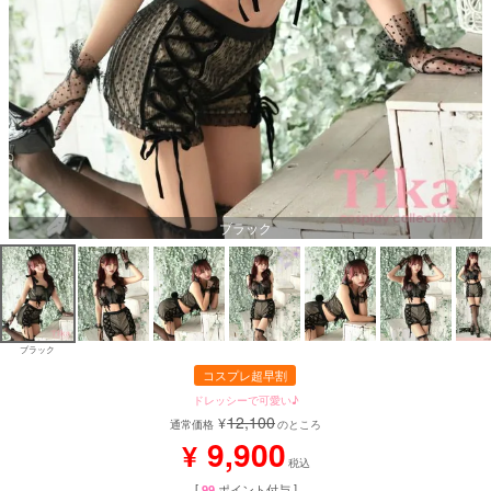
ブラック
ブラック
コスプレ超早割
ドレッシーで可愛い♪
12,100
¥
通常価格
のところ
9,900
¥
税込
[
99
ポイント付与 ]