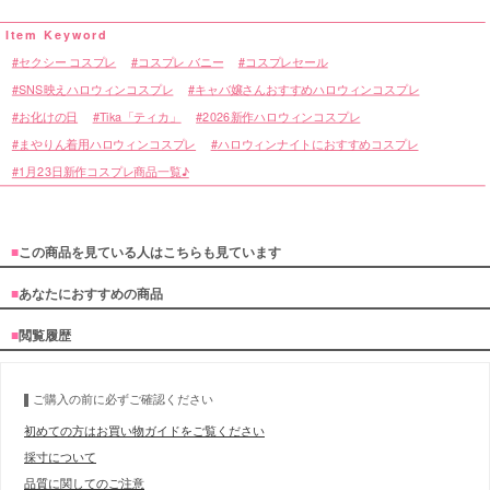
セクシー コスプレ
コスプレ バニー
コスプレセール
SNS映えハロウィンコスプレ
キャバ嬢さんおすすめハロウィンコスプレ
お化けの日
Tika「ティカ」
2026新作ハロウィンコスプレ
まやりん着用ハロウィンコスプレ
ハロウィンナイトにおすすめコスプレ
1月23日新作コスプレ商品一覧♪
■
この商品を見ている人はこちらも見ています
■
あなたにおすすめの商品
■
閲覧履歴
ご購入の前に必ずご確認ください
初めての方はお買い物ガイドをご覧ください
採寸について
品質に関してのご注意