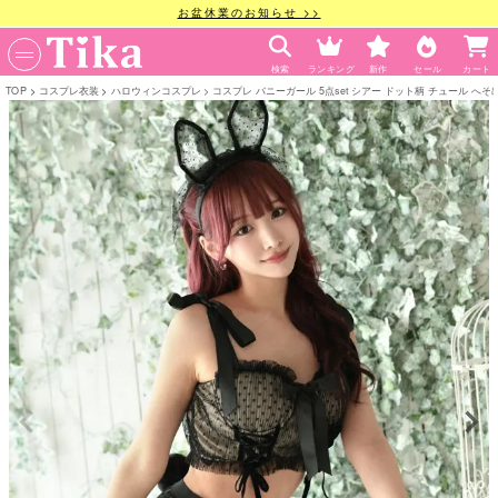
お盆休業のお知らせ >>
検索
ランキング
新作
セール
カート
TOP
コスプレ衣装
ハロウィンコスプレ
コスプレ バニーガール 5点set シアー ドット柄 チュール へそ出