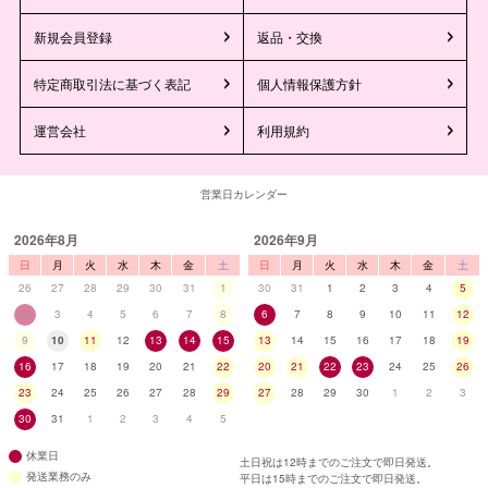
新規会員登録
返品・交換
特定商取引法に基づく表記
個人情報保護方針
運営会社
利用規約
営業日カレンダー
2026年8月
2026年9月
日
月
火
水
木
金
土
日
月
火
水
木
金
土
26
27
28
29
30
31
1
30
31
1
2
3
4
5
2
3
4
5
6
7
8
6
7
8
9
10
11
12
9
10
11
12
13
14
15
13
14
15
16
17
18
19
16
17
18
19
20
21
22
20
21
22
23
24
25
26
23
24
25
26
27
28
29
27
28
29
30
1
2
3
30
31
1
2
3
4
5
休業日
土日祝は12時までのご注文で即日発送。
発送業務のみ
平日は15時までのご注文で即日発送。