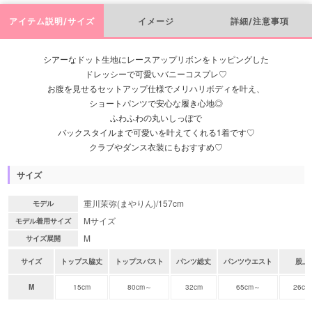
アイテム説明/サイズ
イメージ
詳細/注意事項
シアーなドット生地にレースアップリボンをトッピングした
ドレッシーで可愛いバニーコスプレ♡
お腹を見せるセットアップ仕様でメリハリボディを叶え、
ショートパンツで安心な履き心地◎
ふわふわの丸いしっぽで
バックスタイルまで可愛いを叶えてくれる1着です♡
クラブやダンス衣装にもおすすめ♡
サイズ
重川茉弥(まやりん)/157cm
モデル
Mサイズ
モデル着用サイズ
M
サイズ展開
サイズ
トップス脇丈
トップスバスト
パンツ総丈
パンツウエスト
股上
M
15cm
80cm～
32cm
65cm～
26cm