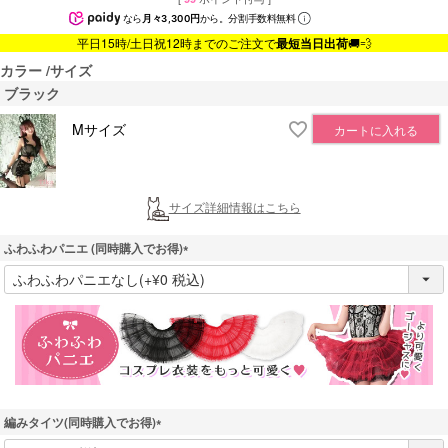
なら
月々3,300円
から。分割手数料無料
平日15時/土日祝12時までのご注文で
最短当日出荷
🚚💨
カラー
サイズ
ブラック
Mサイズ
カートに入れる
サイズ詳細情報はこちら
ふわふわパニエ (同時購入でお得)
(
必
須
)
編みタイツ(同時購入でお得)
(