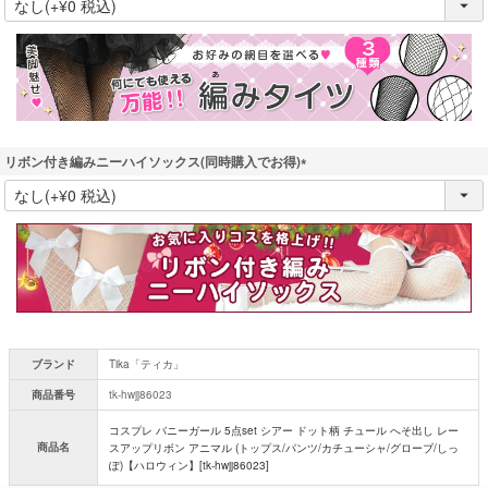
必
須
)
リボン付き編みニーハイソックス(同時購入でお得)
(
必
須
)
ブランド
Tika「ティカ」
商品番号
tk-hwjj86023
コスプレ バニーガール 5点set シアー ドット柄 チュール へそ出し レー
商品名
スアップリボン アニマル (トップス/パンツ/カチューシャ/グローブ/しっ
ぽ)【ハロウィン】[tk-hwjj86023]