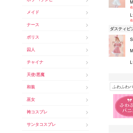
在
メイド
在
ナース
ダスティピ
ポリス
囚人
チャイナ
天使/悪魔
和装
巫女
袴コスプレ
サンタコスプレ