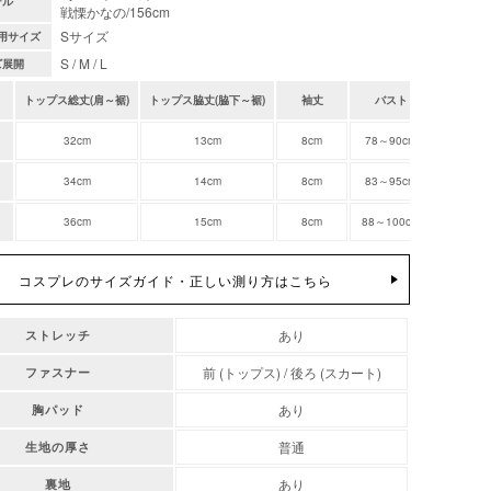
デル
戦慄かなの/156cm
Sサイズ
用サイズ
S / M / L
ズ展開
トップス総丈(肩～裾)
トップス脇丈(脇下～裾)
袖丈
バスト
スカート
32cm
13cm
8cm
78～90cm
35cm
34cm
14cm
8cm
83～95cm
39cm
36cm
15cm
8cm
88～100cm
43cm
コスプレのサイズガイド・正しい測り方はこちら
あり
ストレッチ
前 (トップス) / 後ろ (スカート)
ファスナー
あり
胸パッド
普通
生地の厚さ
あり
裏地