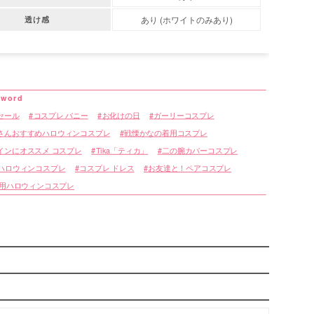
あり (ホワイトのみあり)
透け感
セール
コスプレ バニー
お化けの日
ガーリーコスプレ
さんおすすめハロウィンコスプレ
戦慄かなの着用コスプレ
インにオススメ コスプレ
Tika「ティカ」
二の腕カバーコスプレ
えハロウィンコスプレ
コスプレ ドレス
お友達と！ペアコスプレ
.着用ハロウィンコスプレ