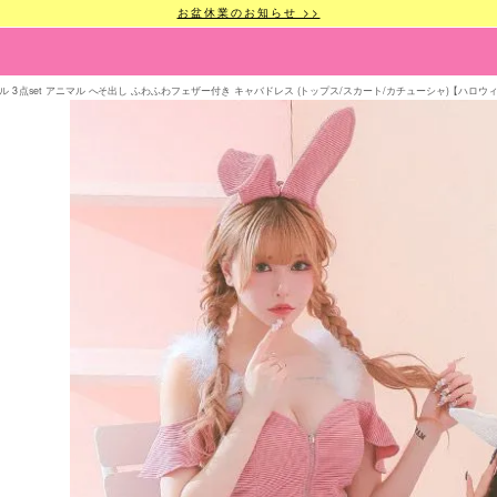
お盆休業のお知らせ >>
 3点set アニマル へそ出し ふわふわフェザー付き キャバドレス (トップス/スカート/カチューシャ)【ハロウィン】[t