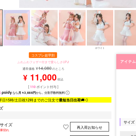
ホワイト
コスプレ超早割
アイテム
ふわふわフェザー付きで愛らしさUP♪
14,080
¥
通常価格
のところ
11,000
¥
税込
[
110
ポイント付与 ]
なら
月々3,666円
から。分割手数料無料
平日15時/土日祝12時までのご注文で
最短当日出荷
🚚💨
ズ
サイズ
Sサイズ
再入荷お知らせ
庫切れ