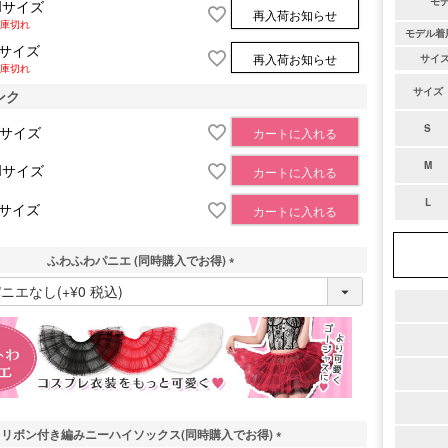
モ
Mサイズ
再入荷お知らせ
庫切れ
モデル着
Lサイズ
再入荷お知らせ
サイ
庫切れ
サイズ
ンク
S
Sサイズ
カートに入れる
M
Mサイズ
カートに入れる
L
Lサイズ
カートに入れる
ふわふわパニエ (同時購入でお得)
(
必
須
)
リボン付き編みニーハイソックス(同時購入でお得)