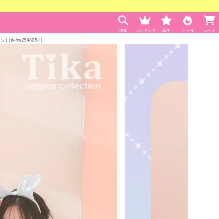
検索
ランキング
新作
セール
カート
k-hw254805-1]