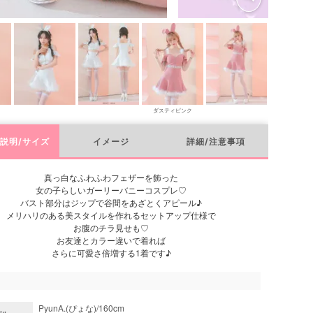
ダスティピンク
説明/サイズ
イメージ
詳細/注意事項
真っ白なふわふわフェザーを飾った
女の子らしいガーリーバニーコスプレ♡
バスト部分はジップで谷間をあざとくアピール♪
メリハリのある美スタイルを作れるセットアップ仕様で
お腹のチラ見せも♡
お友達とカラー違いで着れば
さらに可愛さ倍増する1着です♪
PyunA.(ぴょな)/160cm