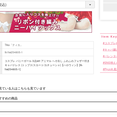
(
必
須
)
コスプレ
Tika「ティカ」
キャバ嬢
tk-hw254805-1
バレンタ
コスプレ バニーガール 3点set アニマル へそ出し ふわふわフェザー付き
SNS映
キャバドレス (トップス/スカート/カチューシャ)【ハロウィン】[tk-
PyunA
hw254805-1]
見ている人はこちらも見ています
すすめの商品