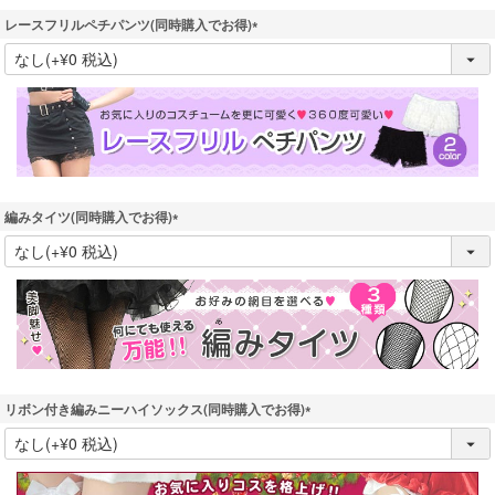
レースフリルペチパンツ(同時購入でお得)
(
必
須
)
編みタイツ(同時購入でお得)
(
必
須
)
リボン付き編みニーハイソックス(同時購入でお得)
(
必
須
)