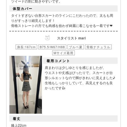
ツイードの割に動きやすいです。
体型カバー
タイトすぎない台形スカートのラインにこだわったので、太もも周
りがすっきり細見えします！
骨格ストレートの方でも肉感を拾わず綺麗に着こなせる一着です❤︎
スタイリスト mari
身長:167cm
B75.5/W67/H88
ブルベ夏
骨格ナチュラル
Mサイズ着用
着用コメント
肩まわりは少しゆとりを感じましたが、
ウエストや丈感はぴったりで、スカートが台
形シルエットなので脚がきれいに見えました♪
生地もしっかりしていて、高見えするのも良
かったです👍
着丈
膝上22cm