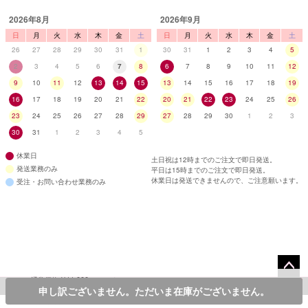
2026年8月
2026年9月
日
月
火
水
木
金
土
日
月
火
水
木
金
土
26
27
28
29
30
31
1
30
31
1
2
3
4
5
2
3
4
5
6
7
8
6
7
8
9
10
11
12
9
10
11
12
13
14
15
13
14
15
16
17
18
19
16
17
18
19
20
21
22
20
21
22
23
24
25
26
23
24
25
26
27
28
29
27
28
29
30
1
2
3
30
31
1
2
3
4
5
休業日
土日祝は12時までのご注文で即日発送。
発送業務のみ
平日は15時までのご注文で即日発送。
休業日は発送できませんので、ご注意願います。
受注・お問い合わせ業務のみ
11,000
¥
通常価格
のところ
ペー
©2013 Tika All Rights reserved.
9,900
カラー・サイズを選んでカートに入れる
申し訳ございません。ただいま在庫がございません。
¥
税込
ジト
/*レコメンドAI*/