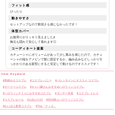
フィット感
ぴったり
動きやすさ
セットアップなので窮屈さも感じなかったです！
体型カバー
お腹周りがスッキリ見えました♪
胸元も隠れて安心して着れます◎
コーディネート提案
カチューシャにボリュームがあって少し重みを感じたので、カチュ
ーシャの端をアメピンで髪に固定するか、編み込みなどしっかり引
っかかりのある髪型にすると安定して動けるのでオススメです！
黒崎みさコスプレ
コスプレ バニー
バレンタインにオススメ コスプレ
ガーリーコスプレ
キャバ嬢さんおすすめハロウィンコスプレ
ハロウィンナイトにおすすめコスプレ
ダンサー衣装
コスプレ ドレス
コスプレセール
お化けの日
SNS映えハロウィンコスプレ
れいぽよ着用コスプレ
Tika「ティカ」