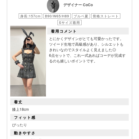
デザイナー CoCo
身長:157cm
B90/W65/H89
ブルベ夏
骨格ストレート
Sサイズ着用
着用コメント
とにかくデザインがとても可愛かったです。
ツイード生地で高級感があり、シルエットも
きれいなのでスタイルよく見えました◎
6点セットで、これ一式あればコーデが完成す
るのも嬉しいポイントです。
着丈
膝上18cm
フィット感
ぴったり
動きやすさ