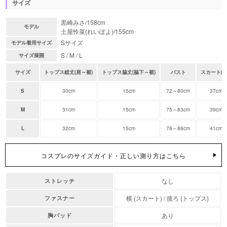
サイズ
黒崎みさ/158cm
モデル
土屋怜菜(れいぽよ)/155cm
Sサイズ
モデル着用サイズ
S / M / L
サイズ展開
サイズ
トップス総丈(肩～裾)
トップス脇丈(脇下～裾)
バスト
スカート総
S
30cm
15cm
72～80cm
37cm
M
31cm
15cm
75～83cm
39cm
L
32cm
15cm
78～86cm
41cm
コスプレのサイズガイド・正しい測り方はこちら
なし
ストレッチ
横 (スカート) / 後ろ (トップス)
ファスナー
あり
胸パッド