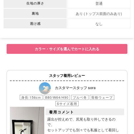
普通
生地の厚さ
あり (トップス前面のみあり)
裏地
なし
透け感
カラー・サイズを選んでカートに入れる
スタッフ着用レビュー
カスタマースタッフ sora
身長:156cm
B80/W64/H90
ブルベ冬
骨格ウェーブ
Sサイズ着用
着用コメント
露出が控えめで、尻尾も取り外しできるの
で、
セットアップでも別々でも私服として着回し