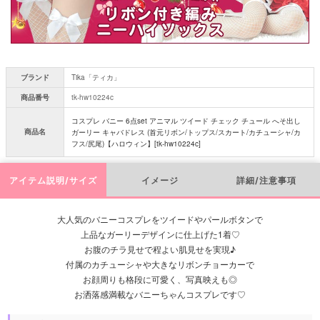
ブランド
Tika「ティカ」
商品番号
tk-hw10224c
コスプレ バニー 6点set アニマル ツイード チェック チュール へそ出し
商品名
ガーリー キャバドレス (首元リボン/トップス/スカート/カチューシャ/カ
フス/尻尾)【ハロウィン】[tk-hw10224c]
アイテム説明/サイズ
イメージ
詳細/注意事項
大人気のバニーコスプレをツイードやパールボタンで
上品なガーリーデザインに仕上げた1着♡
お腹のチラ見せで程よい肌見せを実現♪
付属のカチューシャや大きなリボンチョーカーで
お顔周りも格段に可愛く、写真映えも◎
お洒落感満載なバニーちゃんコスプレです♡