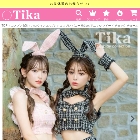
お盆休業のお知らせ >>
検索
ランキング
新作
セール
カート
TOP
コスプレ衣装
ハロウィンコスプレ
コスプレ バニー 6点set アニマル ツイード チェック チュール 