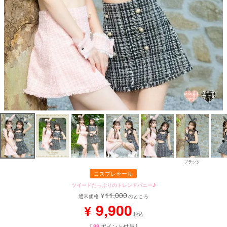
ブラック
コスプレセール
ツイードたっぷりのトレンドバニー♪
11,000
¥
通常価格
のところ
9,900
¥
税込
[
99
ポイント付与 ]