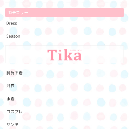
カテゴリー
Dress
Season
勝負下着
浴衣
水着
コスプレ
サンタ