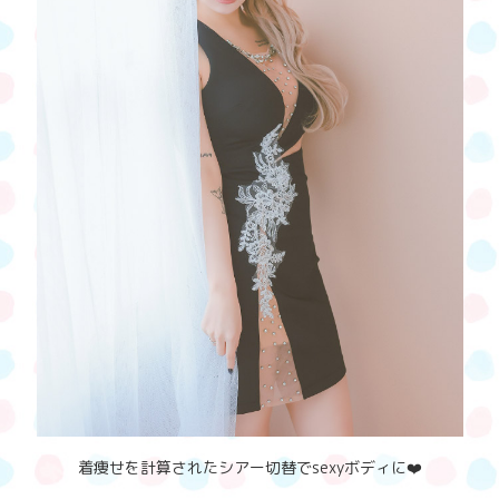
着痩せを計算されたシアー切替でsexyボディに❤️