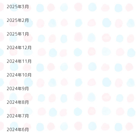
2025年3月
2025年2月
2025年1月
2024年12月
2024年11月
2024年10月
2024年9月
2024年8月
2024年7月
2024年6月