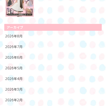
アーカイブ
2026年8月
2026年7月
2026年6月
2026年5月
2026年4月
2026年3月
2026年2月