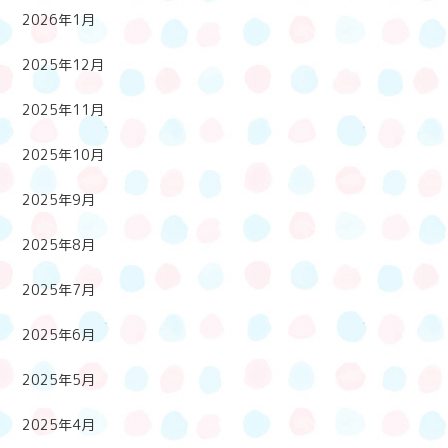
2026年1月
2025年12月
2025年11月
2025年10月
2025年9月
2025年8月
2025年7月
2025年6月
2025年5月
2025年4月