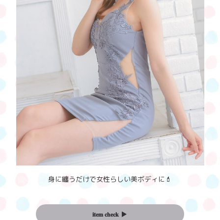
身に纏うだけで女性らしい美ボディに💄
▶︎
𝐢𝐭𝐞𝐦 𝐜𝐡𝐞𝐜𝐤