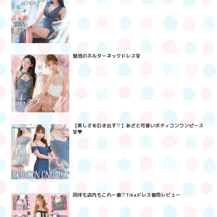
魅惑のホルターネックドレス👗
【美しさを引き出す♡】あざと可愛いボディコンワンピース
👗💖
同伴も店内もこれ一着♡Tikaドレス着用レビュー