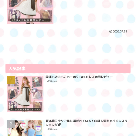
2026.07.31
人気記事
同伴も店内もこれ一着♡Tikaドレス着用レビュー
408 views
夏本番♡今リアルに選ばれている！店舗人気キャバドレスラ
ンキング🌈
390 views