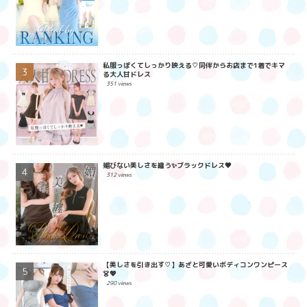
私服っぽくてしっかり映える♡同伴からお店まで1着でキマ
る大人甘ドレス
351 views
媚びない美しさを纏う✨ブラックドレス🖤
312 views
【美しさを引き出す♡】あざと可愛いボディコンワンピース
👗💖
290 views