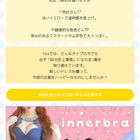
似合う黄色は違います
🤍
🤍色白さん
淡いイエローで透明感を底上げ。
💛
💛健康的な肌色さん
深みのあるマスタードや山吹色で大人っぽく。
Tikaでは、どんなタイプの方でも
必ず「自分史上最高」になれる1着を
取り揃えています。
新しいドレスを纏って、
今夜の出勤をハッピーなものにしませんか？
自分に合ったイエロードレスを探す🔍