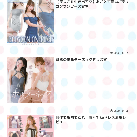
【美しさを引き出す♡】あざと可愛いボディ
コンワンピース👗💖
2026.08.03
魅惑のホルターネックドレス👗
2026.08.04
同伴も店内もこれ一着♡Tikaドレス着用レ
ビュー