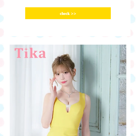
𝐜𝐡𝐞𝐜𝐤
>>