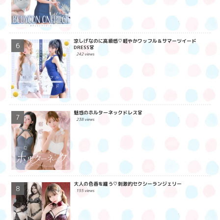
涼しげなのに高級感♡軽やかワッフル＆サマーツイード
DRESS👗
242 views
魅惑のホルターネックドレス👗
238 views
大人の色香を纏う♡刺激的セクシーランジェリー
155 views