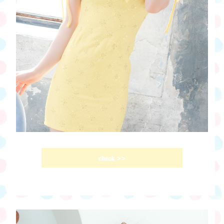
𝐜𝐡𝐞𝐜𝐤
>>