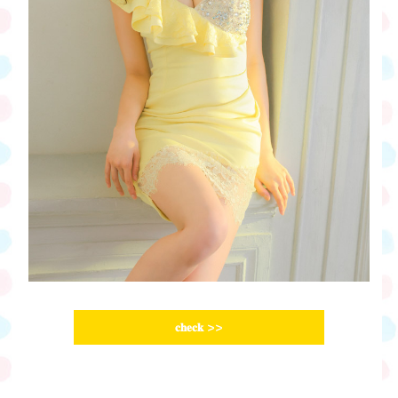
𝐜𝐡𝐞𝐜𝐤
>>