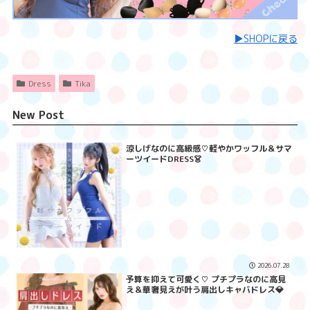
▶︎SHOPに戻る
Dress
Tika
New Post
涼しげなのに高級感♡軽やかワッフル＆サマ
ーツイードDRESS👗
2026.07.28
予算を抑えて可愛く♡ プチプラなのに高見
え＆華奢見えが叶う肩出しキャバドレス💎