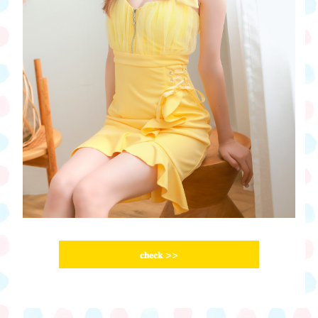
𝐜𝐡𝐞𝐜𝐤
>>