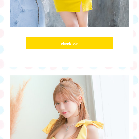
𝐜𝐡𝐞𝐜𝐤
>>