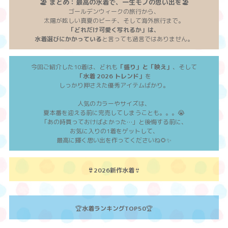
🏖️ まとめ：最高の水着で、一生モノの思い出を
🏖️
ゴールデンウィークの旅行から、
太陽が眩しい真夏のビーチ、そして海外旅行まで。
「どれだけ可愛く写れるか」は、
水着選びにかかっている
と言っても過言ではありません。
今回ご紹介した10着は、どれも
「盛り」と「映え」
、そして
「水着 2026 トレンド」
を
しっかり押さえた優秀アイテムばかり。
人気のカラーやサイズは、
夏本番を迎える前に完売してしまうことも。。。😭
「あの時買っておけばよかった…」と後悔する前に、
お気に入りの1着をゲットして、
最高に輝く思い出を作ってくださいね🌻✨
👙2026新作水着
👙
🏆
水着ランキングTOP50
🏆