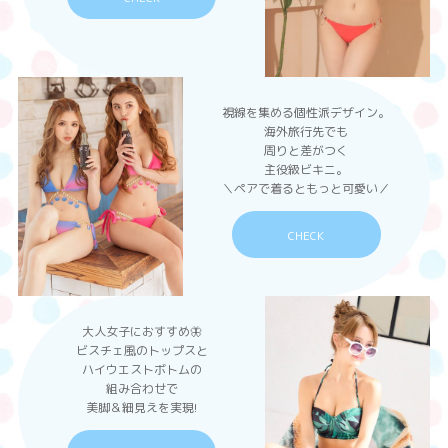
視線を集める個性派デザイン。
海外旅行先でも
周りと差がつく
主役級ビキニ。
＼ペアで着るともっと可愛い／
CHECK
大人女子におすすめ🦋
ビスチェ風のトップスと
ハイウエストボトムの
組み合わせで
美脚＆細見えを実現!