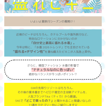
いよいよ夏旅行シーズンの幕開け！
近場のビーチはもちろん、ホテルプールや海外旅行など、
特別なロケーションに欠かせないのが
「自分史上最高に盛れる水着」。
今年は特に、「水着 2026 トレンド」でも注目されている
“盛れる×デザイン性”
を兼ね備えたビキニが人気急上昇中。
さらに、韓国ファッション 水着の影響で
“ナチュラルなのに色っぽい”
絶妙なバランスが今っぽいポイント♡
GWの先取りリゾートはもちろん、
その後の夏本番までヘビロテ確定の主役級アイテムを、
人気ブランドTika（ティカ）から厳選。
「どこで買ったの？」
SNSで
と聞かれること間違いなしの
11着をカテゴリー別にご紹介します💡