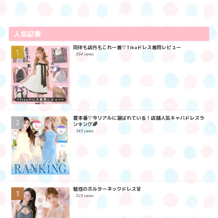
人気記事
同伴も店内もこれ一着♡Tikaドレス着用レビュー
354 views
夏本番♡今リアルに選ばれている！店舗人気キャバドレスラ
ンキング🌈
343 views
魅惑のホルターネックドレス👗
323 views