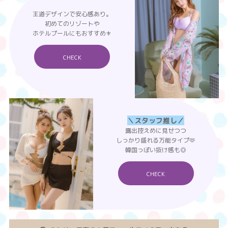
王道デザインで安心感あり。
初めてのリゾートや
ホテルプールにもおすすめ⚜️
CHECK
＼スタッフ推し／
露出控えめに見せつつ
しっかり盛れる万能タイプ🫶
韓国っぽい抜け感も◎
CHECK