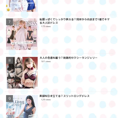
私服っぽくてしっかり映える♡同伴からお店まで1着でキマ
る大人甘ドレス
175 views
大人の色香を纏う♡刺激的セクシーランジェリー
161 views
美脚を引き立てる♡スリットロングドレス
129 views