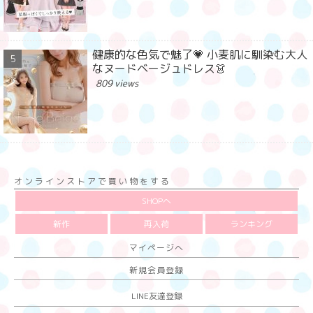
健康的な色気で魅了💗 小麦肌に馴染む大人
なヌードベージュドレス👗
809 views
オンラインストアで買い物をする
SHOPへ
新作
再入荷
ランキング
マイページへ
新規会員登録
LINE友達登録