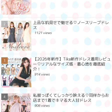
上品な肌見せで魅せる♡ノースリーブドレ
ス
1121 views
【2026年新作】Tika新作ドレス着用レビュ
ー♡リアルなサイズ感・着心地を徹底紹
介！
914 views
私服っぽくてしっかり映える♡同伴からお
店まで1着でキマる大人甘ドレス
906 views