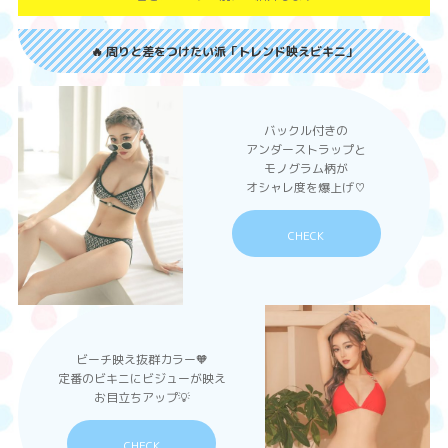
🔥 周りと差をつけたい派「トレンド映えビキニ」
バックル付きの
アンダーストラップと
モノグラム柄が
オシャレ度を爆上げ♡
CHECK
ビーチ映え抜群カラー🧡
定番のビキニにビジューが映え
お目立ちアップ💡
CHECK