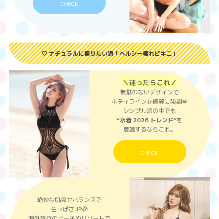
CHECK
🤍 ナチュラルに盛りたい派「ヘルシー盛れビキニ」
＼迷ったらこれ／
無駄のないデザインで
ボディラインを綺麗に強調💋
シンプル派の中でも
“水着 2026 トレンド”
を
意識するならこれ。
CHECK
絶妙な肌見せバランスで
色っぽさUP🥀
海外旅行のビーチやリゾートで