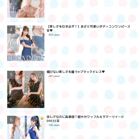
【美しさを引き出す♡】あざと可愛いボディコンワンピース
👗💖
303 views
媚びない美しさを纏う✨ブラックドレス🖤
287 views
涼しげなのに高級感♡軽やかワッフル＆サマーツイード
DRESS👗
190 views