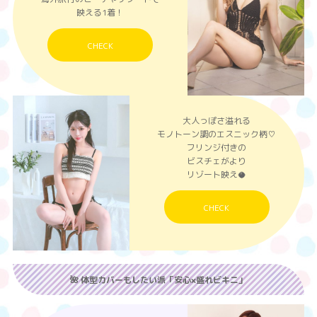
映える1着！
CHECK
大人っぽさ溢れる
モノトーン調のエスニック柄♡
フリンジ付きの
ビスチェがより
リゾート映え🥥
CHECK
🌺 体型カバーもしたい派「安心×盛れビキニ」