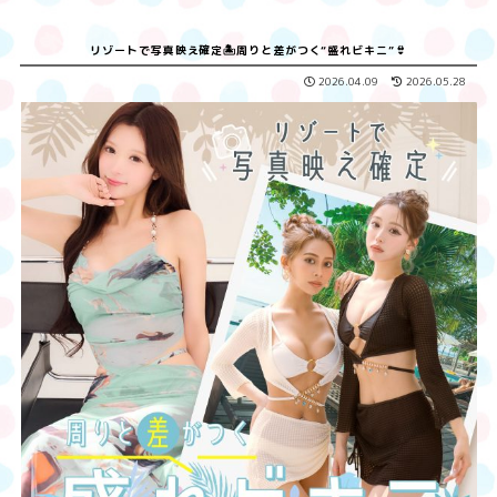
リゾートで写真映え確定🏝️周りと差がつく“盛れビキニ”👙
2026.04.09
2026.05.28