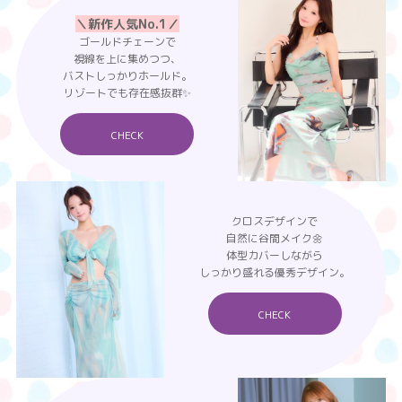
＼新作人気No.1／
ゴールドチェーンで
視線を上に集めつつ、
バストしっかりホールド。
リゾートでも存在感抜群✨
CHECK
クロスデザインで
自然に谷間メイク🌼
体型カバーしながら
しっかり盛れる優秀デザイン。
CHECK